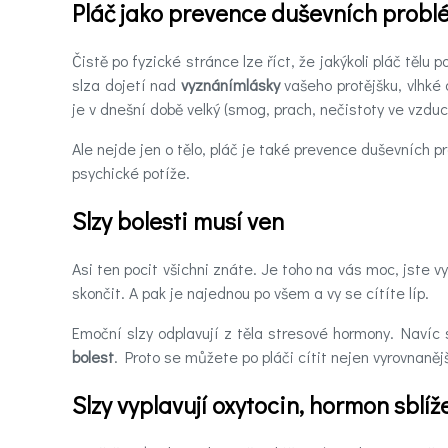
Hledáte
Pláč jako prevence duševních prob
účinnou
pomoc
Čistě po fyzické stránce lze říct, že jakýkoli pláč tělu 
slza dojetí nad
vyznánímlásky
vašeho protějšku, vlhké
Videa
je v dnešní době velký (smog, prach, nečistoty ve vzdu
Ale nejde jen o tělo, pláč je také prevence duševních 
Kontakt
psychické potíže.
Slzy bolesti musí ven
Registrace
Asi ten pocit všichni znáte. Je toho na vás moc, jste v
skončit. A pak je najednou po všem a vy se cítíte líp.
Emoční slzy odplavují z těla stresové hormony. Navíc s
bolest
. Proto se můžete po pláči cítit nejen vyrovnanějš
Slzy vyplavují oxytocin, hormon sblíž