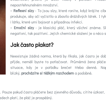
nepostřehnutelném množství.
- Reflexní slzy
- To jsou slzy, které roníte, když krájíte c
produkuje, aby oči vyčistilo a zbavilo dráždivých látek. I t
i látky, které umí bojovat s případnou infekcí.
- Emoční slzy
- je klasický pláč, který všichni známe. S
negativní, tak pozitivní. Jejich chemické složení je o něco s
Jak často plakat?
Neexistuje žádná norma, která by říkala, jak často je dob
přijde, neměli byste to potlačovat. Průměrná žena plá
situace, kdy je v pořádku brečet třeba denně. Nap
blízký,
procházíte si těžkým rozchodem
a podobně.
. Pouze pokud často pláčete bez zjevného důvodu, cítíte úzkost,
dech platí, že pláč je prospěšný.