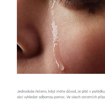
Domů
Látky
ovlivňující
nálady
Novinky
Poradna
a
chat
Test
nálady
Jednoduše řečeno, když máte důvod, je pláč v pořádku
věci vyhledat odbornou pomoc. Ve všech ostatních přípa