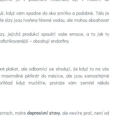
ibuli, když vám spadne do oka smítko a podobně. Tělo je
yhle slzy jsou tvořeny hlavně vodou, ale mohou obsahovat
lzy, jejichž produkci spouští vaše emoce, a to jak ty
ofistikovanější – obsahuji endorfiny
ré plakat, ale odborníci se shodují, že když to na vás
če maximálně pětkrát do měsíce, ale jsou samozřejmě
říklad když truchlíte, protože vám zemřel někdo
 strach, máte
depresivní stavy
, ale nevíte proč, není od