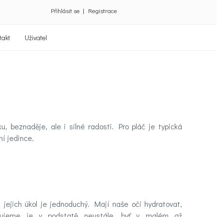
Přihlásit se
|
Registrace
takt
Uživatel
 beznaděje, ale i silné radosti. Pro pláč je typická
ní jedince.
jejich úkol je jednoduchý. Mají naše oči hydratovat,
ukujeme je v podstatě neustále, byť v malém až