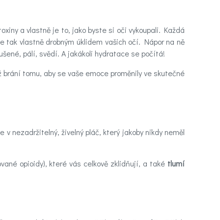
toxiny a vlastně je to, jako byste si oči vykoupali. Každá
je tak vlastně drobným úklidem vašich očí. Nápor na ně
sušené, pálí, svědí. A jakákoli hydratace se počítá!
ímž brání tomu, aby se vaše emoce proměnily ve skutečné
 v nezadržitelný, živelný pláč, který jakoby nikdy neměl
vané opioidy), které vás celkově zklidňují, a také
tlumí