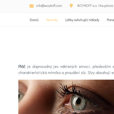
info@woykoff.com
WOYKOFF a.s Hauptova 5
Domů
Novinky
Látky ovlivňující nálady
Pora
Pláč
je doprovodný jev některých emocí, především sm
charakteristická mimika a proudění slz. Slzy obsahují e