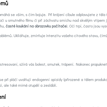
lémů
pomáhá se vším, s čím bojuje. Při krájení cibule odplavujete z těla 
 oči u smutného filmu či při záchvatu smíchu nad skvělým vtipem 
chu,
časté koukání na obrazovku počítače
). Oči trpí, často jsou vy
problémů. Uklidňuje, zmírňuje intenzitu vašeho citového stavu, č
ystresovaní, sžírá vás bolest, smutek, trápení. Nakonec propuknete
e při pláči uvolňují endogenní opioidy (přirozené a tělem produko
í, ale také mírně otupělí a zesláblí.
ení