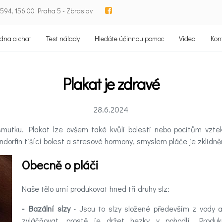
94, 156 00 Praha 5 - Zbraslav
dna a chat
Test nálady
Hledáte účinnou pomoc
Videa
Kon
Plakat je zdravé
28.6.2024
utku. Plakat lze ovšem také kvůli bolesti nebo pocitům vzteku,
ndorfin tišící bolest a stresové hormony, smyslem pláče je zklidně
Obecně o pláči
Naše tělo umí produkovat hned tři druhy slz:
- Bazální slzy
- Jsou to slzy složené především z vody a 
zvláčňovat, prostě je držet hezky v pohodlí. Prod