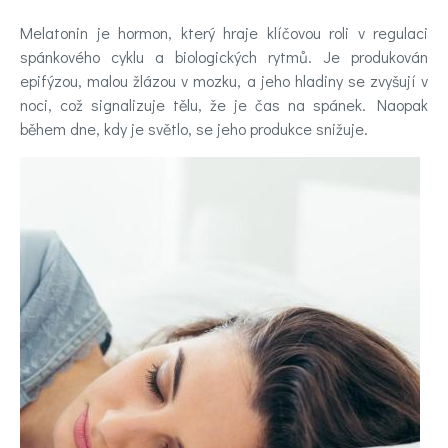
Novinky
Melatonin je hormon, který hraje klíčovou roli v regulaci
Poradna
spánkového cyklu a biologických rytmů. Je produkován
epifýzou, malou žlázou v mozku, a jeho hladiny se zvyšují v
a
noci, což signalizuje tělu, že je čas na spánek. Naopak
chat
během dne, kdy je světlo, se jeho produkce snižuje.
Test
nálady
Hledáte
účinnou
pomoc
Videa