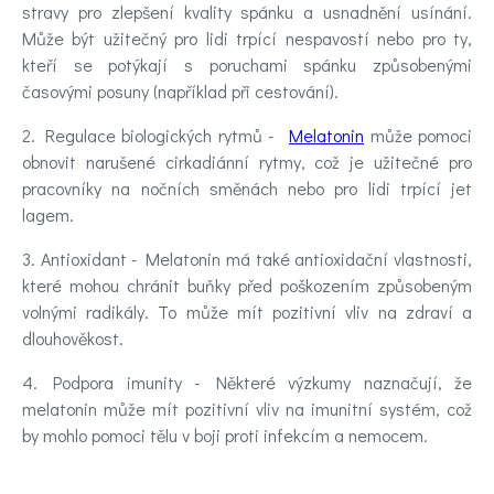
stravy pro zlepšení kvality spánku a usnadnění usínání.
Může být užitečný pro lidi trpící nespavostí nebo pro ty,
kteří se potýkají s poruchami spánku způsobenými
časovými posuny (například při cestování).
2. Regulace biologických rytmů -
Melatonin
může pomoci
obnovit narušené cirkadiánní rytmy, což je užitečné pro
pracovníky na nočních směnách nebo pro lidi trpící jet
lagem.
3. Antioxidant - Melatonin má také antioxidační vlastnosti,
které mohou chránit buňky před poškozením způsobeným
volnými radikály. To může mít pozitivní vliv na zdraví a
dlouhověkost.
4. Podpora imunity - Některé výzkumy naznačují, že
melatonin může mít pozitivní vliv na imunitní systém, což
by mohlo pomoci tělu v boji proti infekcím a nemocem.