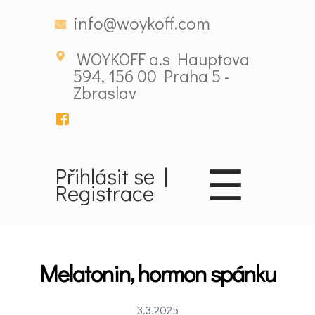
info@woykoff.com
WOYKOFF a.s Hauptova
594, 156 00 Praha 5 -
Zbraslav
☰
Domů
Přihlásit se
|
Registrace
Látky
ovlivňující
nálady
Melatonin, hormon spánku
3.3.2025