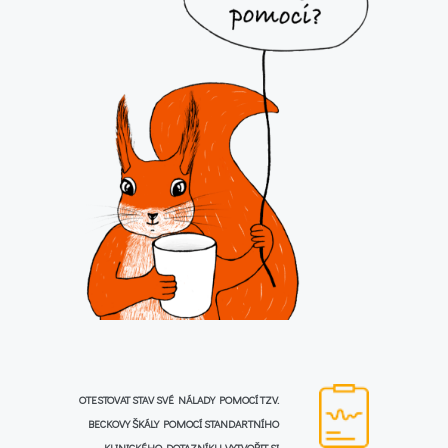
OTESTOVAT STAV SVÉ NÁLADY POMOCÍ TZV.
BECKOVY ŠKÁLY POMOCÍ STANDARTNÍHO
KLINICKÉHO DOTAZNÍKU, VYTVOŘIT SI