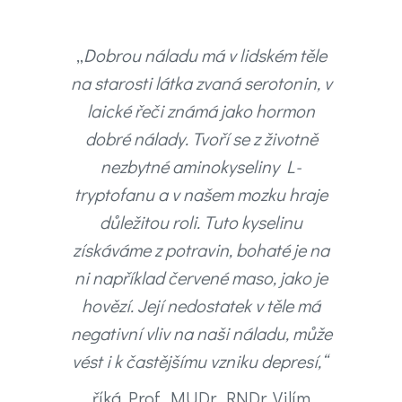
„
Dobrou náladu má v lidském těle
na starosti látka zvaná serotonin, v
laické řeči známá jako hormon
dobré nálady. Tvoří se z životně
nezbytné aminokyseliny L-
tryptofanu a v našem mozku hraje
důležitou roli. Tuto kyselinu
získáváme z potravin, bohaté je na
ni například červené maso, jako je
hovězí. Její nedostatek v těle má
negativní vliv na naši náladu, může
vést i k častějšímu vzniku depresí,“
říká Prof. MUDr. RNDr. Vilím