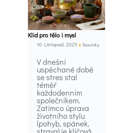
Klid pro tělo i mysl
10 Listopad, 2025
Novinky
V dnešní
uspěchané době
se stres stal
téměř
každodenním
společníkem.
Zatímco úprava
životního stylu
(pohyb, spánek,
strava) je klíčová,