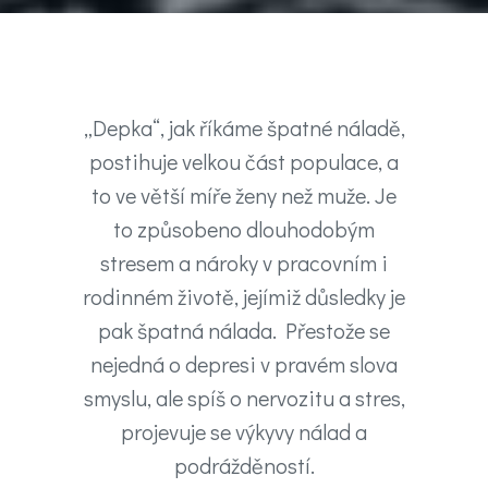
chat
Test
nálady
„Depka“, jak říkáme špatné náladě,
Hledáte
postihuje velkou část populace, a
to ve větší míře ženy než muže. Je
účinnou
to způsobeno dlouhodobým
pomoc
stresem a nároky v pracovním i
rodinném životě, jejímiž důsledky je
Videa
pak špatná nálada. Přestože se
nejedná o depresi v pravém slova
Kontakt
smyslu, ale spíš o nervozitu a stres,
projevuje se výkyvy nálad a
Registrace
podrážděností.