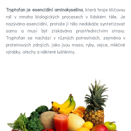
Novinky
Tryptofan je esenciální aminokyselina
, která hraje klíčovou
Poradna
roli v mnoha biologických procesech v lidském těle. Je
nazývána esenciální, protože ji tělo nedokáže syntetizovat
a
samo a musí být získávána prostřednictvím stravy.
Tryptofan se nachází v různých potravinách, zejména v
chat
proteinových zdrojích, jako jsou maso, ryby, vejce, mléčné
výrobky, ořechy a některé luštěniny.
Test
nálady
Hledáte
účinnou
pomoc
Videa