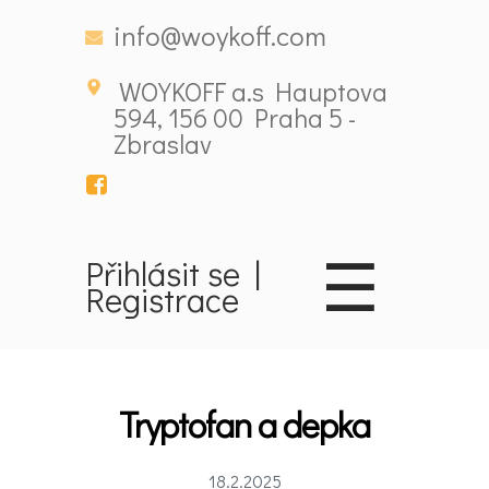
info@woykoff.com
WOYKOFF a.s Hauptova
594, 156 00 Praha 5 -
Zbraslav
☰
Přihlásit se
|
Domů
Registrace
Látky
ovlivňující
Tryptofan a depka
nálady
18.2.2025