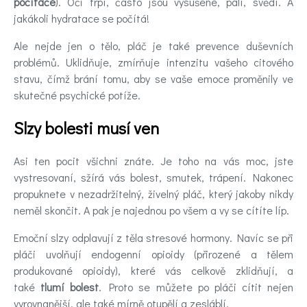
počítače
). Oči trpí, často jsou vysušené, pálí, svědí. A
jakákoli hydratace se počítá!
Ale nejde jen o tělo, pláč je také prevence duševních
problémů. Uklidňuje, zmírňuje intenzitu vašeho citového
stavu, čímž brání tomu, aby se vaše emoce proměnily ve
skutečné psychické potíže.
Slzy bolesti musí ven
Asi ten pocit všichni znáte. Je toho na vás moc, jste
vystresovaní, sžírá vás bolest, smutek, trápení. Nakonec
propuknete v nezadržitelný, živelný pláč, který jakoby nikdy
neměl skončit. A pak je najednou po všem a vy se cítíte líp.
Emoční slzy odplavují z těla stresové hormony. Navíc se při
pláči uvolňují endogenní opioidy (přirozené a tělem
produkované opioidy), které vás celkově zklidňují, a
také
tlumí bolest
. Proto se můžete po pláči cítit nejen
vyrovnanější, ale také mírně otupělí a zesláblí.