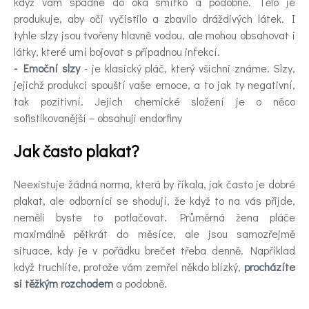
když vám spadne do oka smítko a podobně. Tělo je
produkuje, aby oči vyčistilo a zbavilo dráždivých látek. I
tyhle slzy jsou tvořeny hlavně vodou, ale mohou obsahovat i
látky, které umí bojovat s případnou infekcí.
- Emoční slzy
- je klasický pláč, který všichni známe. Slzy,
jejichž produkci spouští vaše emoce, a to jak ty negativní,
tak pozitivní. Jejich chemické složení je o něco
sofistikovanější – obsahuji endorfiny
Jak často plakat?
Neexistuje žádná norma, která by říkala, jak často je dobré
plakat, ale odborníci se shodují, že když to na vás přijde,
neměli byste to potlačovat. Průměrná žena pláče
maximálně pětkrát do měsíce, ale jsou samozřejmě
situace, kdy je v pořádku brečet třeba denně. Například
když truchlíte, protože vám zemřel někdo blízký,
procházíte
si těžkým rozchodem
a podobně.