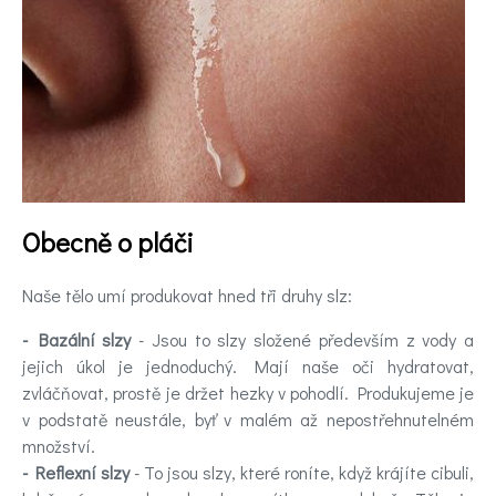
pomoc
Videa
Kontakt
Registrace
Obecně o pláči
Naše tělo umí produkovat hned tři druhy slz:
- Bazální slzy
- Jsou to slzy složené především z vody a
jejich úkol je jednoduchý. Mají naše oči hydratovat,
zvláčňovat, prostě je držet hezky v pohodlí. Produkujeme je
v podstatě neustále, byť v malém až nepostřehnutelném
množství.
- Reflexní slzy
- To jsou slzy, které roníte, když krájíte cibuli,