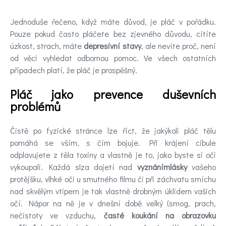
Jednoduše řečeno, když máte důvod, je pláč v pořádku.
Pouze pokud často pláčete bez zjevného důvodu, cítíte
úzkost, strach, máte
depresivní stavy
, ale nevíte proč, není
od věci vyhledat odbornou pomoc. Ve všech ostatních
případech platí, že pláč je prospěšný.
Pláč jako prevence duševních
problémů
Čistě po fyzické stránce lze říct, že jakýkoli pláč tělu
pomáhá se vším, s čím bojuje. Při krájení cibule
odplavujete z těla toxiny a vlastně je to, jako byste si oči
vykoupali. Každá slza dojetí nad
vyznánímlásky
vašeho
protějšku, vlhké oči u smutného filmu či při záchvatu smíchu
nad skvělým vtipem je tak vlastně drobným úklidem vašich
očí. Nápor na ně je v dnešní době velký (smog, prach,
nečistoty ve vzduchu,
časté koukání na obrazovku