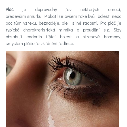
ovlivňující
nálady
Pláč
je doprovodný jev některých emocí,
především smutku. Plakat lze ovšem také kvůli bolesti nebo
pocitům vzteku, beznaděje, ale i silné radosti. Pro pláč je
Novinky
typická charakteristická mimika a proudění slz. Slzy
obsahují endorfin tišící bolest a stresové hormony,
Poradna
smyslem pláče je zklidnění jedince.
a
chat
Test
nálady
Hledáte
účinnou