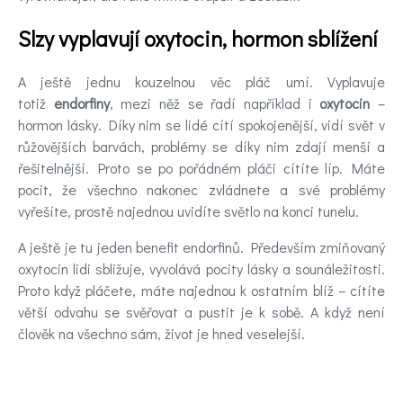
Slzy vyplavují oxytocin, hormon sblížení
A ještě jednu kouzelnou věc pláč umí. Vyplavuje
totiž
endorfiny
, mezi něž se řadí například i
oxytocin
–
hormon lásky. Díky nim se lidé cítí spokojenější, vidí svět v
růžovějších barvách, problémy se díky nim zdají menší a
řešitelnější. Proto se po pořádném pláči cítíte líp. Máte
pocit, že všechno nakonec zvládnete a své problémy
vyřešíte, prostě najednou uvidíte světlo na konci tunelu.
A ještě je tu jeden benefit endorfinů. Především zmiňovaný
oxytocin lidi sbližuje, vyvolává pocity lásky a sounáležitosti.
Proto když pláčete, máte najednou k ostatním blíž – cítíte
větší odvahu se svěřovat a pustit je k sobě. A když není
člověk na všechno sám, život je hned veselejší.