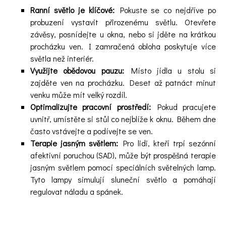
Ranní světlo je klíčové:
Pokuste se co nejdříve po
probuzení vystavit přirozenému světlu. Otevřete
závěsy, posnídejte u okna, nebo si jděte na krátkou
procházku ven. I zamračená obloha poskytuje více
světla než interiér.
Využijte obědovou pauzu:
Místo jídla u stolu si
zajděte ven na procházku. Deset až patnáct minut
venku může mít velký rozdíl.
Optimalizujte pracovní prostředí:
Pokud pracujete
uvnitř, umístěte si stůl co nejblíže k oknu. Během dne
často vstávejte a podívejte se ven.
Terapie jasným světlem:
Pro lidi, kteří trpí sezónní
afektivní poruchou (SAD), může být prospěšná terapie
jasným světlem pomocí speciálních světelných lamp.
Tyto lampy simulují sluneční světlo a pomáhají
regulovat náladu a spánek.