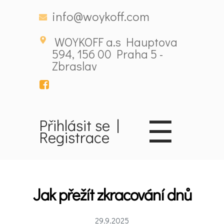
info@woykoff.com
WOYKOFF a.s Hauptova
594, 156 00 Praha 5 -
Zbraslav
☰
Přihlásit se
|
Registrace
Domů
Jak přežít zkracování dnů
Látky
ovlivňující
29.9.2025