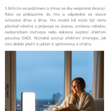
nálady
S blížícím se podzimem a zimou se dny neúprosně zkracují.
Ráno se probouzíme do tmy a odpoledne se slunce
Novinky
schovává dříve a dříve. Pro mnohé lidi může být tento
přechod náročný a projevuje se únavou, sníženou náladou,
nedostatkem motivace nebo dokonce sezónní afektivní
Poradna
poruchou (SAD). Nicméně existují efektivní strategie, jak
a
toto období přežít a udržet si optimismus a vitalitu.
chat
Test
nálady
Hledáte
účinnou