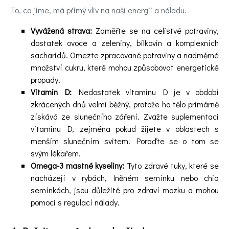
To, co jíme, má přímý vliv na naši energii a náladu.
Vyvážená strava:
Zaměřte se na celistvé potraviny,
dostatek ovoce a zeleniny, bílkovin a komplexních
sacharidů. Omezte zpracované potraviny a nadměrné
množství cukru, které mohou způsobovat energetické
propady.
Vitamin D:
Nedostatek vitaminu D je v období
zkrácených dnů velmi běžný, protože ho tělo primárně
získává ze slunečního záření. Zvažte suplementaci
vitaminu D, zejména pokud žijete v oblastech s
menším slunečním svitem. Poraďte se o tom se
svým lékařem.
Omega-3 mastné kyseliny:
Tyto zdravé tuky, které se
nacházejí v rybách, lněném semínku nebo chia
semínkách, jsou důležité pro zdraví mozku a mohou
pomoci s regulací nálady.