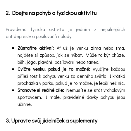
2. Dbejte na pohyb a fyzickou aktivitu
Pravidelná fyzická aktivita je jedním z nejsilnějších
antidepresiv a posilovačů nálady.
Zůstaňte aktivní:
Ať už je venku zima nebo tma,
najděte si způsob, jak se hýbat. Může to být chůze,
běh, jóga, plavání, posilování nebo tanec.
Cvičte venku, pokud je to možné:
Využijte každou
příležitost k pohybu venku za denního světla. I krátká
procházka v parku, pokud je to možné, je lepší než nic.
Stanovte si reálné cíle:
Nemusíte se stát vrcholovým
sportovcem. I malé, pravidelné dávky pohybu jsou
účinné.
3. Upravte svůj jídelníček a suplementy