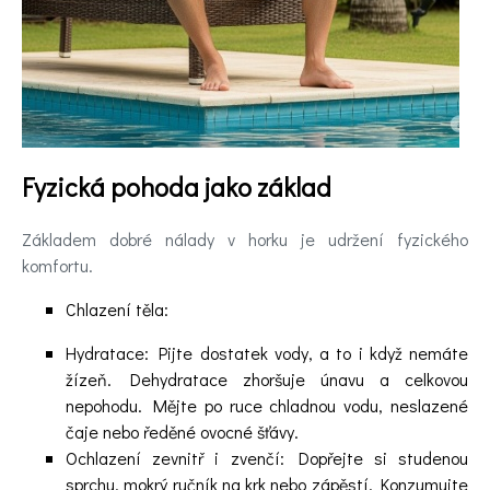
pomoc
Videa
Kontakt
Fyzická pohoda jako základ
Registrace
Základem dobré nálady v horku je udržení fyzického
komfortu.
Chlazení těla:
Hydratace: Pijte dostatek vody, a to i když nemáte
žízeň. Dehydratace zhoršuje únavu a celkovou
nepohodu. Mějte po ruce chladnou vodu, neslazené
čaje nebo ředěné ovocné šťávy.
Ochlazení zevnitř i zvenčí: Dopřejte si studenou
sprchu, mokrý ručník na krk nebo zápěstí. Konzumujte