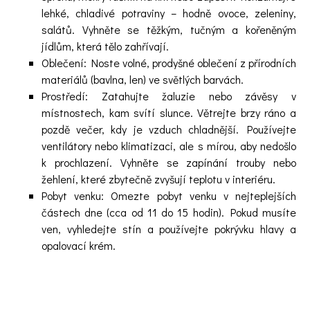
lehké, chladivé potraviny – hodně ovoce, zeleniny,
salátů. Vyhněte se těžkým, tučným a kořeněným
jídlům, která tělo zahřívají.
Oblečení: Noste volné, prodyšné oblečení z přírodních
materiálů (bavlna, len) ve světlých barvách.
Prostředí: Zatahujte žaluzie nebo závěsy v
místnostech, kam svítí slunce. Větrejte brzy ráno a
pozdě večer, kdy je vzduch chladnější. Používejte
ventilátory nebo klimatizaci, ale s mírou, aby nedošlo
k prochlazení. Vyhněte se zapínání trouby nebo
žehlení, které zbytečně zvyšují teplotu v interiéru.
Pobyt venku: Omezte pobyt venku v nejteplejších
částech dne (cca od 11 do 15 hodin). Pokud musíte
ven, vyhledejte stín a používejte pokrývku hlavy a
opalovací krém.