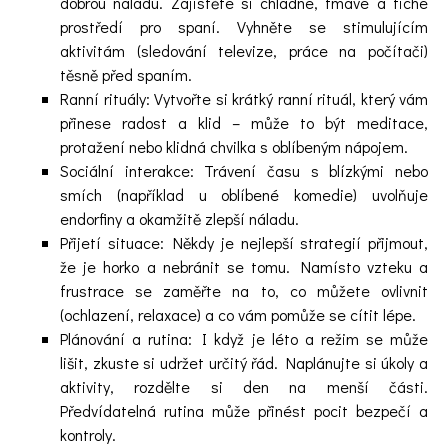
dobrou náladu. Zajistěte si chladné, tmavé a tiché
prostředí pro spaní. Vyhněte se stimulujícím
aktivitám (sledování televize, práce na počítači)
těsně před spaním.
Ranní rituály: Vytvořte si krátký ranní rituál, který vám
přinese radost a klid – může to být meditace,
protažení nebo klidná chvilka s oblíbeným nápojem.
Sociální interakce: Trávení času s blízkými nebo
smích (například u oblíbené komedie) uvolňuje
endorfiny a okamžitě zlepší náladu.
Přijetí situace: Někdy je nejlepší strategií přijmout,
že je horko a nebránit se tomu. Namísto vzteku a
frustrace se zaměřte na to, co můžete ovlivnit
(ochlazení, relaxace) a co vám pomůže se cítit lépe.
Plánování a rutina: I když je léto a režim se může
lišit, zkuste si udržet určitý řád. Naplánujte si úkoly a
aktivity, rozdělte si den na menší části.
Předvídatelná rutina může přinést pocit bezpečí a
kontroly.