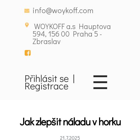
info@woykoff.com
WOYKOFF a.s Hauptova
594, 156 00 Praha 5 -
Zbraslav
☰
Přihlásit se
|
Registrace
Domů
Jak zlepšit náladu v horku
Látky
ovlivňující
21.7.2025