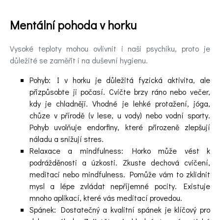
Mentální pohoda v horku
Vysoké teploty mohou ovlivnit i naši psychiku, proto je
důležité se zaměřit i na duševní hygienu.
Pohyb: I v horku je důležitá fyzická aktivita, ale
přizpůsobte ji počasí. Cvičte brzy ráno nebo večer,
kdy je chladněji. Vhodné je lehké protažení, jóga,
chůze v přírodě (v lese, u vody) nebo vodní sporty.
Pohyb uvolňuje endorfiny, které přirozeně zlepšují
náladu a snižují stres.
Relaxace a mindfulness: Horko může vést k
podrážděnosti a úzkosti. Zkuste dechová cvičení,
meditaci nebo mindfulness. Pomůže vám to zklidnit
mysl a lépe zvládat nepříjemné pocity. Existuje
mnoho aplikací, které vás meditací provedou.
Spánek: Dostatečný a kvalitní spánek je klíčový pro