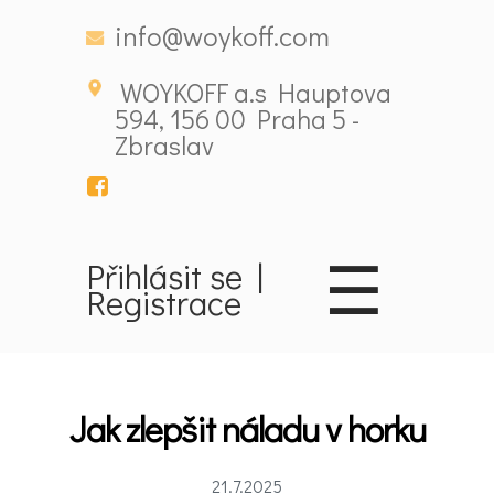
info@woykoff.com
WOYKOFF a.s Hauptova
594, 156 00 Praha 5 -
Zbraslav
☰
Přihlásit se
|
Registrace
Domů
Jak zlepšit náladu v horku
Látky
ovlivňující
21.7.2025