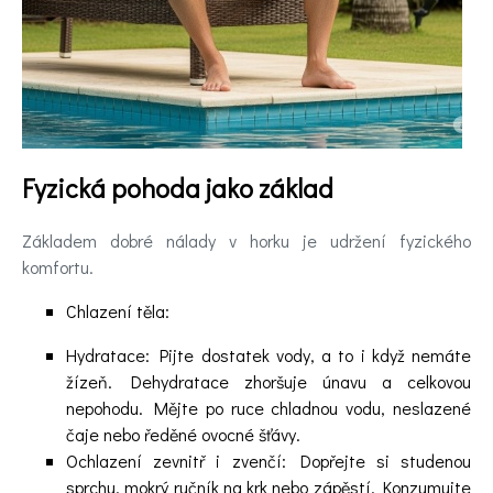
pomoc
Videa
Kontakt
Fyzická pohoda jako základ
Registrace
Základem dobré nálady v horku je udržení fyzického
komfortu.
Chlazení těla:
Hydratace: Pijte dostatek vody, a to i když nemáte
žízeň. Dehydratace zhoršuje únavu a celkovou
nepohodu. Mějte po ruce chladnou vodu, neslazené
čaje nebo ředěné ovocné šťávy.
Ochlazení zevnitř i zvenčí: Dopřejte si studenou
sprchu, mokrý ručník na krk nebo zápěstí. Konzumujte