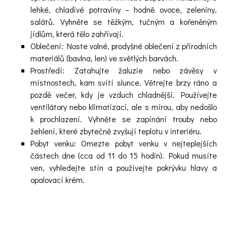
lehké, chladivé potraviny – hodně ovoce, zeleniny,
salátů. Vyhněte se těžkým, tučným a kořeněným
jídlům, která tělo zahřívají.
Oblečení: Noste volné, prodyšné oblečení z přírodních
materiálů (bavlna, len) ve světlých barvách.
Prostředí: Zatahujte žaluzie nebo závěsy v
místnostech, kam svítí slunce. Větrejte brzy ráno a
pozdě večer, kdy je vzduch chladnější. Používejte
ventilátory nebo klimatizaci, ale s mírou, aby nedošlo
k prochlazení. Vyhněte se zapínání trouby nebo
žehlení, které zbytečně zvyšují teplotu v interiéru.
Pobyt venku: Omezte pobyt venku v nejteplejších
částech dne (cca od 11 do 15 hodin). Pokud musíte
ven, vyhledejte stín a používejte pokrývku hlavy a
opalovací krém.