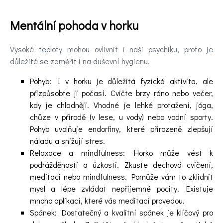
Mentální pohoda v horku
Vysoké teploty mohou ovlivnit i naši psychiku, proto je
důležité se zaměřit i na duševní hygienu.
Pohyb: I v horku je důležitá fyzická aktivita, ale
přizpůsobte ji počasí. Cvičte brzy ráno nebo večer,
kdy je chladněji. Vhodné je lehké protažení, jóga,
chůze v přírodě (v lese, u vody) nebo vodní sporty.
Pohyb uvolňuje endorfiny, které přirozeně zlepšují
náladu a snižují stres.
Relaxace a mindfulness: Horko může vést k
podrážděnosti a úzkosti. Zkuste dechová cvičení,
meditaci nebo mindfulness. Pomůže vám to zklidnit
mysl a lépe zvládat nepříjemné pocity. Existuje
mnoho aplikací, které vás meditací provedou.
Spánek: Dostatečný a kvalitní spánek je klíčový pro