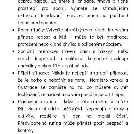
dobrou náladu. Zajistěte si chladné, tmavé a tiché
prostředí pro spaní. Vyhněte se stimulujícím
aktivitám (sledování televize, práce na počítači)
těsně před spaním.
Ranní rituály: Vytvořte si krátký ranní rituál, který vám
přinese radost a klid – může to být meditace,
protažení nebo klidná chvilka s oblíbeným nápojem.
Sociální interakce: Trávení času s blízkými nebo
smích (například u oblíbené komedie) uvolňuje
endorfiny a okamžitě zlepší náladu.
Přijetí situace: Někdy je nejlepší strategií přijmout,
že je horko a nebránit se tomu. Namísto vzteku a
frustrace se zaměřte na to, co můžete ovlivnit
(ochlazení, relaxace) a co vám pomůže se cítit lépe.
Plánování a rutina: I když je léto a režim se může
lišit, zkuste si udržet určitý řád. Naplánujte si úkoly a
aktivity, rozdělte si den na menší části.
Předvídatelná rutina může přinést pocit bezpečí a
kontroly.