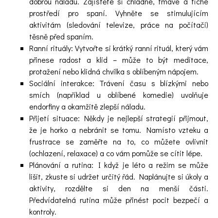
dobrou náladu. Zajistěte si chladné, tmavé a tiché
prostředí pro spaní. Vyhněte se stimulujícím
aktivitám (sledování televize, práce na počítači)
těsně před spaním.
Ranní rituály: Vytvořte si krátký ranní rituál, který vám
přinese radost a klid – může to být meditace,
protažení nebo klidná chvilka s oblíbeným nápojem.
Sociální interakce: Trávení času s blízkými nebo
smích (například u oblíbené komedie) uvolňuje
endorfiny a okamžitě zlepší náladu.
Přijetí situace: Někdy je nejlepší strategií přijmout,
že je horko a nebránit se tomu. Namísto vzteku a
frustrace se zaměřte na to, co můžete ovlivnit
(ochlazení, relaxace) a co vám pomůže se cítit lépe.
Plánování a rutina: I když je léto a režim se může
lišit, zkuste si udržet určitý řád. Naplánujte si úkoly a
aktivity, rozdělte si den na menší části.
Předvídatelná rutina může přinést pocit bezpečí a
kontroly.