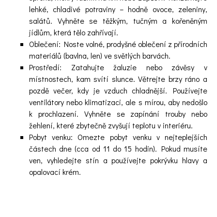
lehké, chladivé potraviny – hodně ovoce, zeleniny,
salátů. Vyhněte se těžkým, tučným a kořeněným
jídlům, která tělo zahřívají.
Oblečení: Noste volné, prodyšné oblečení z přírodních
materiálů (bavlna, len) ve světlých barvách.
Prostředí: Zatahujte žaluzie nebo závěsy v
místnostech, kam svítí slunce. Větrejte brzy ráno a
pozdě večer, kdy je vzduch chladnější. Používejte
ventilátory nebo klimatizaci, ale s mírou, aby nedošlo
k prochlazení. Vyhněte se zapínání trouby nebo
žehlení, které zbytečně zvyšují teplotu v interiéru.
Pobyt venku: Omezte pobyt venku v nejteplejších
částech dne (cca od 11 do 15 hodin). Pokud musíte
ven, vyhledejte stín a používejte pokrývku hlavy a
opalovací krém.