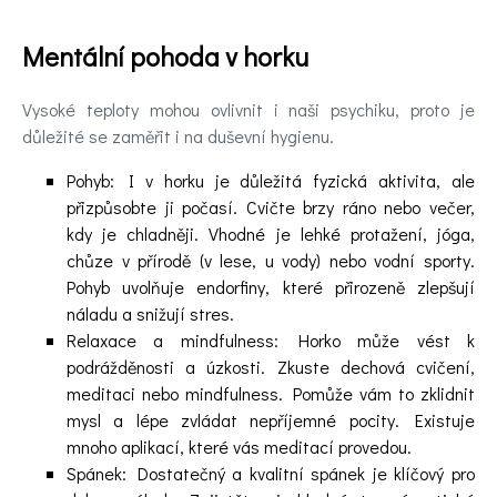
Mentální pohoda v horku
Vysoké teploty mohou ovlivnit i naši psychiku, proto je
důležité se zaměřit i na duševní hygienu.
Pohyb: I v horku je důležitá fyzická aktivita, ale
přizpůsobte ji počasí. Cvičte brzy ráno nebo večer,
kdy je chladněji. Vhodné je lehké protažení, jóga,
chůze v přírodě (v lese, u vody) nebo vodní sporty.
Pohyb uvolňuje endorfiny, které přirozeně zlepšují
náladu a snižují stres.
Relaxace a mindfulness: Horko může vést k
podrážděnosti a úzkosti. Zkuste dechová cvičení,
meditaci nebo mindfulness. Pomůže vám to zklidnit
mysl a lépe zvládat nepříjemné pocity. Existuje
mnoho aplikací, které vás meditací provedou.
Spánek: Dostatečný a kvalitní spánek je klíčový pro