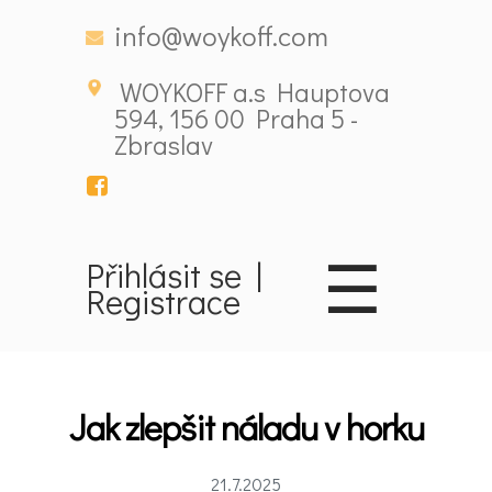
info@woykoff.com
WOYKOFF a.s Hauptova
594, 156 00 Praha 5 -
Zbraslav
☰
Přihlásit se
|
Registrace
Domů
Jak zlepšit náladu v horku
Látky
ovlivňující
21.7.2025