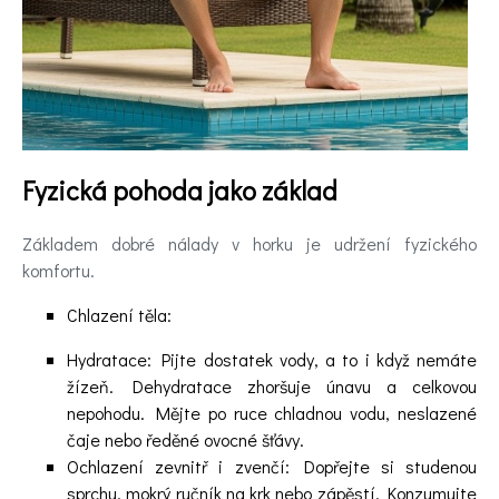
pomoc
Videa
Kontakt
Fyzická pohoda jako základ
Registrace
Základem dobré nálady v horku je udržení fyzického
komfortu.
Chlazení těla:
Hydratace: Pijte dostatek vody, a to i když nemáte
žízeň. Dehydratace zhoršuje únavu a celkovou
nepohodu. Mějte po ruce chladnou vodu, neslazené
čaje nebo ředěné ovocné šťávy.
Ochlazení zevnitř i zvenčí: Dopřejte si studenou
sprchu, mokrý ručník na krk nebo zápěstí. Konzumujte