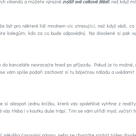
ených víkendů a můžete výrazně
zvýšit své celkové štěstí
, než když má
 být pro některé lidi mnohem víc stresující, než když vědí, co s
něte kolegům, kdo za co bude odpovědný. Na dovolené si pak vy
 do kanceláře nevracejte hned po příjezdu. Pokud je to možné, na
k se vám spíše podaří zachovat si tu báječnou náladu a uvědomit 
e si alespoň jednu knížku, která vás spolehlivě vytrhne z reali
é vás třeba i v koutku duše trápí. Tím se vám utřídí mysl, vyčistí
příč několika časovými pásmy, nebo se chystáte strávit týden dovo