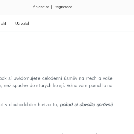
Přihlásit se
|
Registrace
takt
Uživatel
opak si uvědomujete celodenní úsměv na rtech a vaše
n, než spadne do starých kolejí. Volno vám pomohlo na
ot v dlouhodobém horizontu,
pokud si dovolíte správně