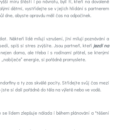
šší míru štěstí i po návratu, byli ti, kteří na dovolené
malými dětmi, vystřídejte se v jejich hlídání s partnerem
 půl dne, abyste opravdu měli čas na odpočinek.
t. Někteří lidé milují vzrušení, jiní milují poznávání a
edí, spíš si stres zvýšíte. Jsou partneři, kteří
jezdí na
nejen doma, ale třeba i s rodinami přátel, se kterými
 „nabíječe“ energie, si pořádně promyslete.
ndorfiny a ty zas skvělé pocity. Střídejte svůj čas mezi
jste si dali pořádně do těla na výletě nebo ve vodě.
 se lidem zlepšuje nálada i během plánování a "těšení