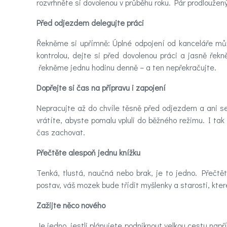
účinnou
rozvrhněte si dovolenou v průběhu roku. Pár prodlouž
pomoc
Před odjezdem delegujte práci
Řekněme si upřímně: Úplné odpojení od kanceláře může
Videa
kontrolou, dejte si před dovolenou práci a jasně řek
řekněme jednu hodinu denně – a ten nepřekračujte.
Kontakt
Dopřejte si čas na přípravu i zapojení
Nepracujte až do chvíle těsně před odjezdem a ani se
Registrace
vrátíte, abyste pomalu vpluli do běžného režimu. I ta
čas zachovat.
Přečtěte alespoň jednu knížku
Tenká, tlustá, naučná nebo brak, je to jedno. Přečtět
postav, váš mozek bude třídit myšlenky a starosti, kter
Zažijte něco nového
Je jedno, jestli plánujete podniknout velkou cestu na