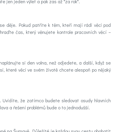
te jen jeden výlet a pak zas až "za rok".
e děje. Pokud patříte k těm, kteří mají rádi věci pod
hraďte čas, který věnujete kontrole pracovních věcí –
plánujte si den volna, než odjedete, a další, když se
si, které věci ve svém životě chcete alespoň po nějaký
ty. Uvidíte, že zatímco budete sledovat osudy hlavních
 hlava a řešení problémů bude o to jednodušší.
lené na Šumavě. Důležité je každou svou cestu obohatit