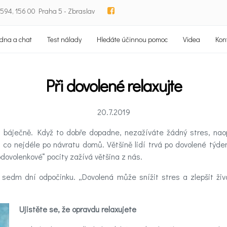
94, 156 00 Praha 5 - Zbraslav
dna a chat
Test nálady
Hledáte účinnou pomoc
Videa
Kon
Při dovolené relaxujte
20.7.2019
m báječně. Když to dobře dopadne, nezažíváte žádný stres, na
t co nejdéle po návratu domů. Většině lidí trvá po dovolené týde
„podovolenkové“ pocity zažívá většina z nás.
edm dní odpočinku. „Dovolená může snížit stres a zlepšit živ
Ujistěte se, že opravdu relaxujete