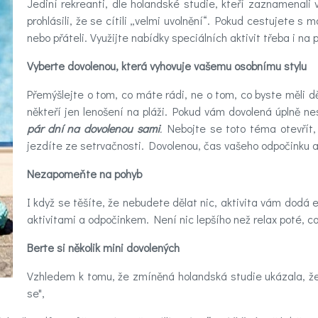
Jediní rekreanti, dle holandské studie, kteří zaznamenali vy
prohlásili, že se cítili „velmi uvolnění“. Pokud cestujete s 
nebo přáteli. Využijte nabídky speciálních aktivit třeba i na
Vyberte dovolenou, která vyhovuje vašemu osobnímu stylu
Přemýšlejte o tom, co máte rádi, ne o tom, co byste měli děla
někteří jen lenošení na pláži. Pokud vám dovolená úplně nes
pár dní na dovolenou sami
.
Nebojte se toto téma otevřít, 
jezdíte ze setrvačnosti. Dovolenou, čas vašeho odpočinku a
Nezapomeňte na pohyb
I když se těšíte, že nebudete dělat nic, aktivita vám dodá e
aktivitami a odpočinkem. Není nic lepšího než relax poté, co 
Berte si několik mini dovolených
Vzhledem k tomu, že zmíněná holandská studie ukázala, že
se",