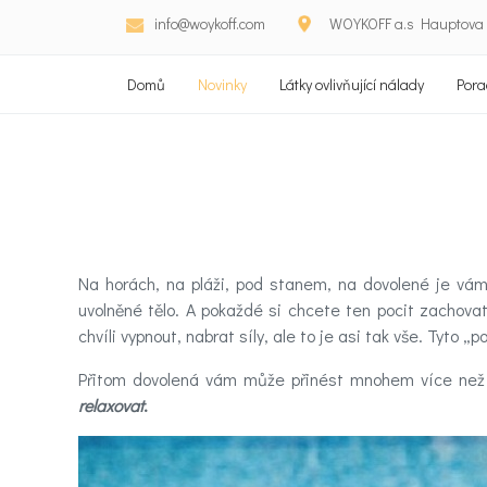
info@woykoff.com
WOYKOFF a.s Hauptova 5
Domů
Novinky
Látky ovlivňující nálady
Pora
Na horách, na pláži, pod stanem, na dovolené je vá
uvolněné tělo. A pokaždé si chcete ten pocit zachova
chvíli vypnout, nabrat síly, ale to je asi tak vše. Tyto 
Přitom dovolená vám může přinést mnohem více než s
relaxovat
.