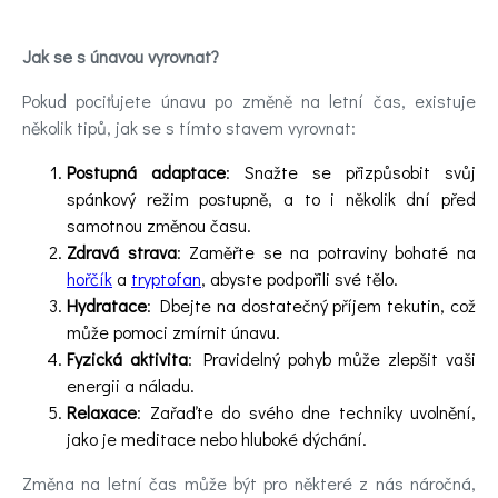
Jak se s únavou vyrovnat?
Pokud pociťujete únavu po změně na letní čas, existuje
několik tipů, jak se s tímto stavem vyrovnat:
Postupná adaptace
: Snažte se přizpůsobit svůj
spánkový režim postupně, a to i několik dní před
samotnou změnou času.
Zdravá strava
: Zaměřte se na potraviny bohaté na
hořčík
a
tryptofan
, abyste podpořili své tělo.
Hydratace
: Dbejte na dostatečný příjem tekutin, což
může pomoci zmírnit únavu.
Fyzická aktivita
: Pravidelný pohyb může zlepšit vaši
energii a náladu.
Relaxace
: Zařaďte do svého dne techniky uvolnění,
jako je meditace nebo hluboké dýchání.
Změna na letní čas může být pro některé z nás náročná,