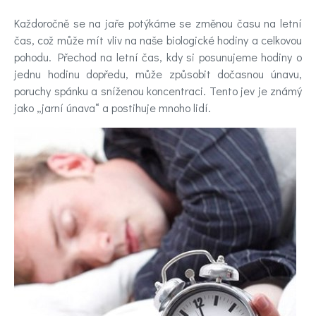
Novinky
Každoročně se na jaře potýkáme se změnou času na letní
čas, což může mít vliv na naše biologické hodiny a celkovou
Poradna
pohodu. Přechod na letní čas, kdy si posunujeme hodiny o
a
jednu hodinu dopředu, může způsobit dočasnou únavu,
poruchy spánku a sníženou koncentraci. Tento jev je známý
chat
jako „jarní únava“ a postihuje mnoho lidí.
Test
nálady
Hledáte
účinnou
pomoc