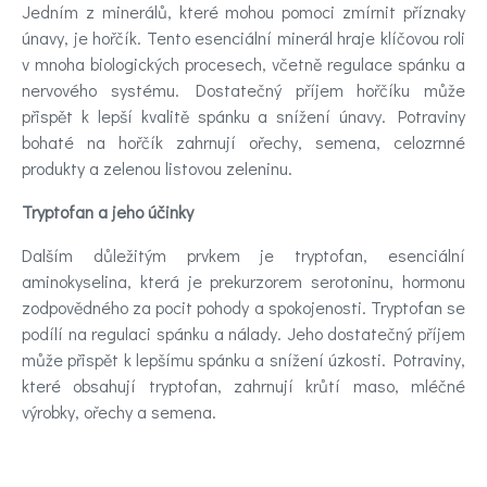
Jedním z minerálů, které mohou pomoci zmírnit příznaky
únavy, je hořčík. Tento esenciální minerál hraje klíčovou roli
v mnoha biologických procesech, včetně regulace spánku a
nervového systému. Dostatečný příjem hořčíku může
přispět k lepší kvalitě spánku a snížení únavy. Potraviny
bohaté na hořčík zahrnují ořechy, semena, celozrnné
produkty a zelenou listovou zeleninu.
Tryptofan a jeho účinky
Dalším důležitým prvkem je tryptofan, esenciální
aminokyselina, která je prekurzorem serotoninu, hormonu
zodpovědného za pocit pohody a spokojenosti. Tryptofan se
podílí na regulaci spánku a nálady. Jeho dostatečný příjem
může přispět k lepšímu spánku a snížení úzkosti. Potraviny,
které obsahují tryptofan, zahrnují krůtí maso, mléčné
výrobky, ořechy a semena.