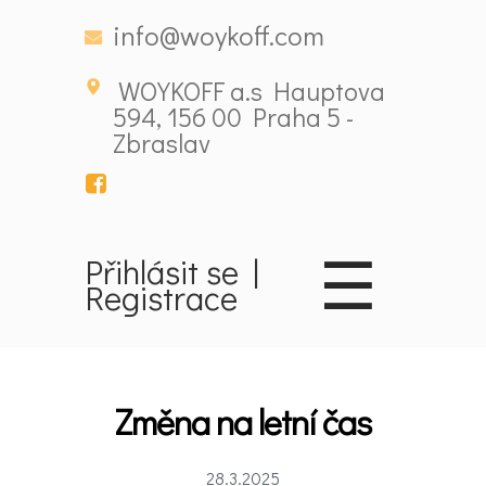
info@woykoff.com
WOYKOFF a.s Hauptova
594, 156 00 Praha 5 -
Zbraslav
☰
Přihlásit se
|
Domů
Registrace
Látky
ovlivňující
Změna na letní čas
nálady
28.3.2025