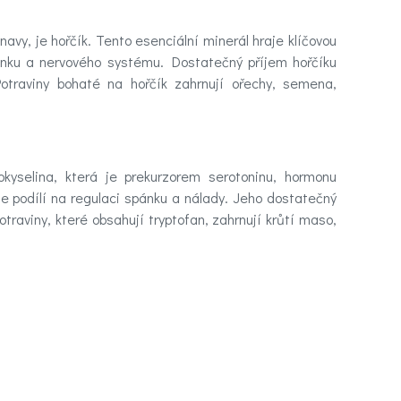
vy, je hořčík. Tento esenciální minerál hraje klíčovou
pánku a nervového systému. Dostatečný příjem hořčíku
Potraviny bohaté na hořčík zahrnují ořechy, semena,
okyselina, která je prekurzorem serotoninu, hormonu
e podílí na regulaci spánku a nálady. Jeho dostatečný
traviny, které obsahují tryptofan, zahrnují krůtí maso,