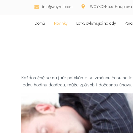
info@woykoff.com
WOYKOFF a.s Hauptova 5
Domů
Novinky
Látky ovlivňující nálady
Pora
Každoročně se na jaře potýkáme se změnou času na letn
jednu hodinu dopředu, může způsobit dočasnou únavu, p
Domů
Látky
ovlivňující