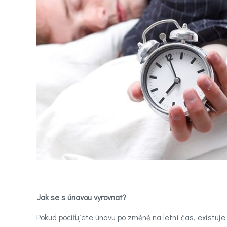
nálady
Novinky
Poradna
a
chat
Test
nálady
Hledáte
účinnou
pomoc
Jak se s únavou vyrovnat?
Pokud pociťujete únavu po změně na letní čas, existuje 