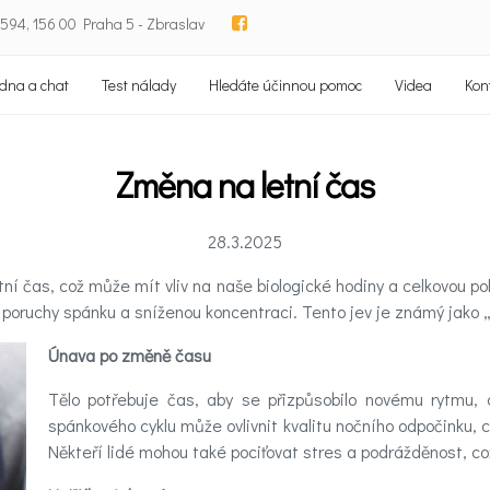
94, 156 00 Praha 5 - Zbraslav
dna a chat
Test nálady
Hledáte účinnou pomoc
Videa
Kon
Změna na letní čas
28.3.2025
í čas, což může mít vliv na naše biologické hodiny a celkovou po
oruchy spánku a sníženou koncentraci. Tento jev je známý jako „j
Únava po změně času
Tělo potřebuje čas, aby se přizpůsobilo novému rytmu,
spánkového cyklu může ovlivnit kvalitu nočního odpočinku,
Někteří lidé mohou také pociťovat stres a podrážděnost, c