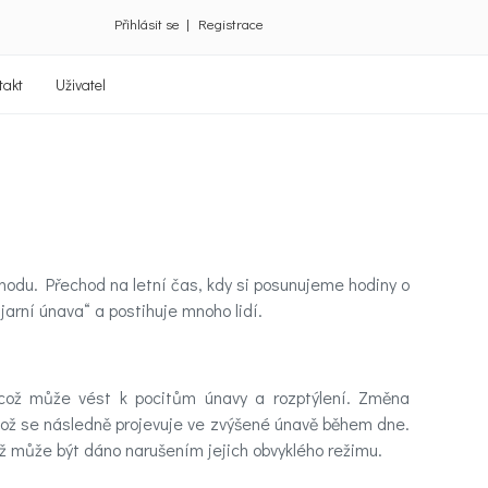
Přihlásit se
|
Registrace
takt
Uživatel
hodu. Přechod na letní čas, kdy si posunujeme hodiny o
arní únava“ a postihuje mnoho lidí.
 což může vést k pocitům únavy a rozptýlení. Změna
 což se následně projevuje ve zvýšené únavě během dne.
ož může být dáno narušením jejich obvyklého režimu.