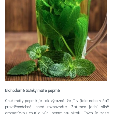
Videa
Kontakt
Registrace
Blahodárné účinky máte peprné
Chuť máty peprné je tak výrazná, že ji v jídle nebo v čaji
pravděpodobně ihned rozpoznáte. Zatímco jedni silně
aromatickou chuť a vůni peprmintu vítají, jiným je zase