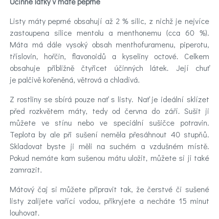
Účinné látky v mátě peprné
Listy máty peprné obsahují až 2 % silic, z nichž je nejvíce
zastoupena silice mentolu a menthonemu (cca 60 %).
Máta má dále vysoký obsah menthofuramenu, piperotu,
tříslovin, hořčin, flavonoidů a kyseliny octové. Celkem
obsahuje přibližně čtyřicet účinných látek. Její chuť
je palčivě kořeněná, větrová a chladivá.
Z rostliny se sbírá pouze nať s listy. Nať je ideální sklízet
před rozkvětem máty, tedy od června do září. Sušit ji
můžete ve stínu nebo ve speciální sušičce potravin.
Teplota by ale při sušení neměla přesáhnout 40 stupňů.
Skladovat byste ji měli na suchém a vzdušném místě.
Pokud nemáte kam sušenou mátu uložit, můžete si ji také
zamrazit.
Mátový čaj si můžete připravit tak, že čerstvé či sušené
listy zalijete vařící vodou, přikryjete a necháte 15 minut
louhovat.