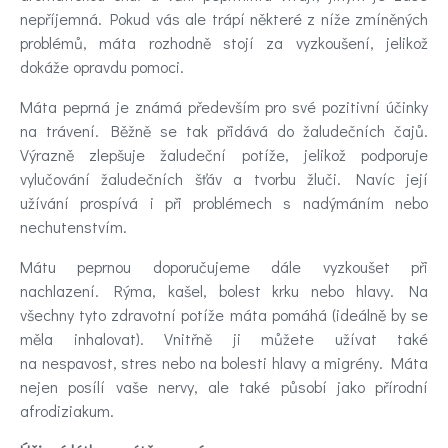
nepříjemná. Pokud vás ale trápí některé z níže zmíněných
problémů, máta rozhodně stojí za vyzkoušení, jelikož
dokáže opravdu pomoci.
Máta peprná je známá především pro své pozitivní účinky
na trávení. Běžně se tak přidává do žaludečních čajů.
Výrazně zlepšuje žaludeční potíže, jelikož podporuje
vylučování žaludečních šťáv a tvorbu žluči. Navíc její
užívání prospívá i při problémech s nadýmáním nebo
nechutenstvím.
Mátu peprnou doporučujeme dále vyzkoušet při
nachlazení. Rýma, kašel, bolest krku nebo hlavy. Na
všechny tyto zdravotní potíže máta pomáhá (ideálně by se
měla inhalovat). Vnitřně ji můžete užívat také
na nespavost, stres nebo na bolesti hlavy a migrény. Máta
nejen posílí vaše nervy, ale také působí jako přírodní
afrodiziakum.