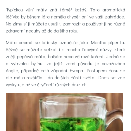
nálady
Typickou vůni máty zná téměř každý. Tato aromatická
Novinky
léčivka by během léta neměla chybět ani ve vaší zahrádce.
Na zimu si ji můžete usušit, zamrazit a používat ji na různé
Poradna
zdravotní neduhy až do dalšího roku.
a
Máta peprná se latinsky označuje jako Mentha piperita.
Běžně se můžete setkat i s mnoha lidovými názvy, které
chat
znějí pepřová máta, balšám nebo větrové koření. Jedná se
o vytrvalou bylinu, za jejíž zemi původu je považována
Anglie, případně celá západní Evropa. Postupem času se
Test
ale máta rozšířila i do dalších částí světa. Dnes se zde
nálady
vyskytuje až ve čtyřiceti různých druzích.
Hledáte
účinnou
pomoc