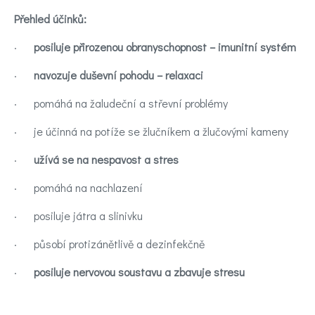
Přehled účinků:
·
posiluje přirozenou obranyschopnost – imunitní systém
·
navozuje duševní pohodu – relaxaci
· pomáhá na žaludeční a střevní problémy
· je účinná na potíže se žlučníkem a žlučovými kameny
·
užívá se na nespavost a stres
· pomáhá na nachlazení
· posiluje játra a slinivku
· působí protizánětlivě a dezinfekčně
·
posiluje nervovou soustavu a zbavuje stresu