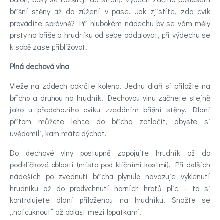
břišní stěny až do zúžení v pase. Jak zjistíte, zda cvik
provádíte správně? Při hlubokém nádechu by se vám měly
prsty na břiše a hrudníku od sebe oddalovat, při výdechu se
k sobě zase přibližovat.
Plná dechová vlna
Vleže na zádech pokrčte kolena. Jednu dlaň si přiložte na
břicho a druhou na hrudník. Dechovou vlnu začnete stejně
jako u předchozího cviku zvedáním břišní stěny. Dlaní
přitom můžete lehce do břicha zatlačit, abyste si
uvědomili, kam máte dýchat.
Do dechové vlny postupně zapojujte hrudník až do
podklíčkové oblasti (místo pod klíčními kostmi). Při dalších
nádeších po zvednutí břicha plynule navazuje vyklenutí
hrudníku až do prodýchnutí horních hrotů plic – to si
kontrolujete dlaní přiloženou na hrudníku. Snažte se
„nafouknout“ až oblast mezi lopatkami.