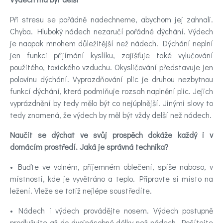
Při stresu se pořádně nadechneme, abychom jej zahnali.
Chyba. Hluboký nádech nezaručí pořádné dýchání. Výdech
je naopak mnohem důležitější než nádech. Dýchání neplní
jen funkci přijímání kyslíku, zajišťuje také vylučování
použitého, toxického vzduchu. Okysličování představuje jen
polovinu dýchání. Vyprazdňování plic je druhou nezbytnou
funkcí dýchání, která podmiňuje rozsah naplnění plic. Jejich
vyprázdnění by tedy mělo být co nejúplnější. Jinými slovy to
tedy znamená, že výdech by měl být vždy delší než nádech.
Naučit se dýchat ve svůj prospěch dokáže každý i v
domácím prostředí. Jaká je správná technika?
• Buďte ve volném, příjemném oblečení, spíše naboso, v
místnosti, kde je vyvětráno a teplo. Připravte si místo na
ležení. Vleže se totiž nejlépe soustředíte.
• Nádech i výdech provádějte nosem. Výdech postupně
prodlužujte až do dvojnásobné délky než nádech. Počítejte