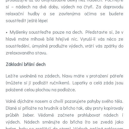
si – nádech na dvě doby, výdech na čtyři. Za doprovodu
relaxační hudby a se zavřenýma očima se budete
soustředit ještě lépe!
• Myšlenky soustřeďte pouze na dech. Představte si, že v
hlavě máte mlhově bílé hřejivé nic. Vyruší-li vás něco ze
soustředění, úmyslně prodlužte výdech, vrátí vás zpátky do
zrelaxovaného stavu.
Základní břišní dech
Ležíte uvolněně na zádech, hlavu máte v protažení páteře
(můžete si ji podložit ručníkem). Lopatky a celá záda jsou
položené celou plochou na podložce.
Volně dýcháte nosem a chvíli pozorujete pohyby svého těla.
Dlaně si přiložte na hrudník a břicho tak, aby prsty kopírovaly
průběh žeber. Vědomě začnete prohlubovat nádech i
výdech. Nádech směrujte do břicha (to se zvedá jako
balon, boky se rozšiřují do stran). Výdech začíná poklesem