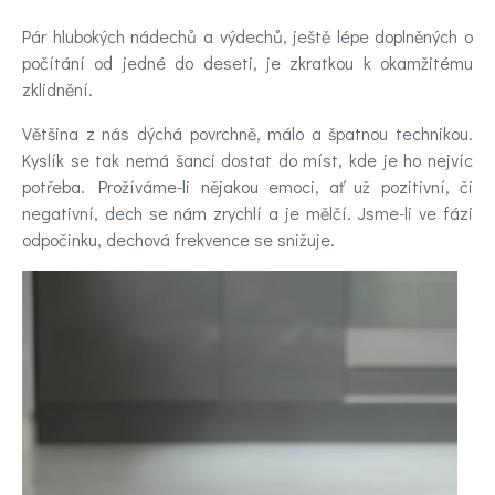
nálady
Pár hlubokých nádechů a výdechů, ještě lépe doplněných o
počítání od jedné do deseti, je zkratkou k okamžitému
Novinky
zklidnění.
Poradna
Většina z nás dýchá povrchně, málo a špatnou technikou.
Kyslík se tak nemá šanci dostat do míst, kde je ho nejvíc
a
potřeba. Prožíváme-li nějakou emoci, ať už pozitivní, či
negativní, dech se nám zrychlí a je mělčí. Jsme-li ve fázi
chat
odpočinku, dechová frekvence se snižuje.
Test
nálady
Hledáte
účinnou