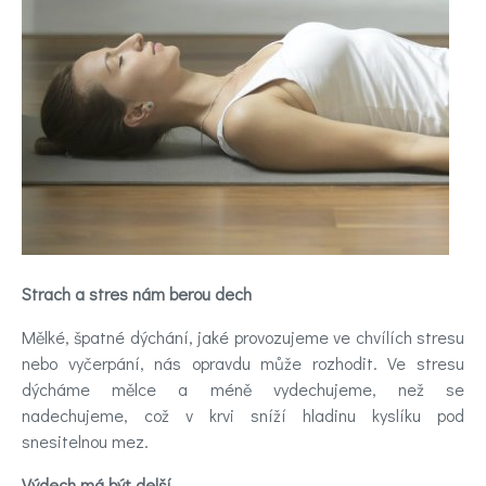
pomoc
Videa
Kontakt
Registrace
Strach a stres nám berou dech
Mělké, špatné dýchání, jaké provozujeme ve chvílích stresu
nebo vyčerpání, nás opravdu může rozhodit. Ve stresu
dýcháme mělce a méně vydechujeme, než se
nadechujeme, což v krvi sníží hladinu kyslíku pod
snesitelnou mez.
Výdech má být delší