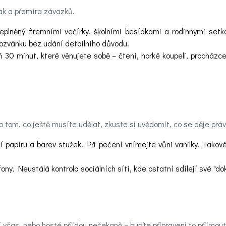
lak a přemíra závazků.
plněný firemními večírky, školními besídkami a rodinnými setká
pozvánku bez udání detailního důvodu.
 30 minut, které věnujete sobě – čtení, horké koupeli, procházc
 tom, co ještě musíte udělat, zkuste si uvědomit, co se děje práv
í papíru a barev stužek. Při pečení vnímejte vůni vanilky. Takov
ony. Neustálá kontrola sociálních sítí, kde ostatní sdílejí své "d
í včas, nebo hosté přijdou nečekaně – buďte připraveni to přijmout