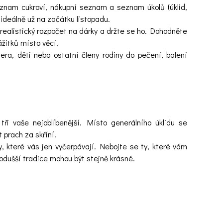
nam cukroví, nákupní seznam a seznam úkolů (úklid,
 ideálně už na začátku listopadu.
 realistický rozpočet na dárky a držte se ho. Dohodněte
žitků místo věcí.
ra, děti nebo ostatní členy rodiny do pečení, balení
ři vaše nejoblíbenější. Místo generálního úklidu se
prach za skříní.
y, které vás jen vyčerpávají. Nebojte se ty, které vám
odušší tradice mohou být stejně krásné.