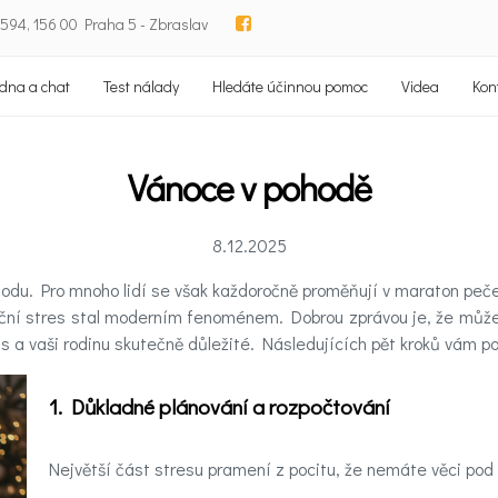
94, 156 00 Praha 5 - Zbraslav
dna a chat
Test nálady
Hledáte účinnou pomoc
Videa
Kon
Vánoce v pohodě
8.12.2025
odu. Pro mnoho lidí se však každoročně proměňují v maraton pečen
noční stres stal moderním fenoménem. Dobrou zprávou je, že můžet
s a vaši rodinu skutečně důležité. Následujících pět kroků vám po
1. Důkladné plánování a rozpočtování
Největší část stresu pramení z pocitu, že nemáte věci pod 