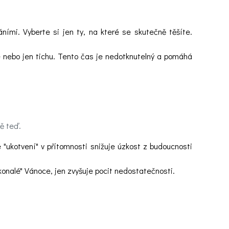
ními. Vyberte si jen ty, na které se skutečně těšíte.
e nebo jen tichu. Tento čas je nedotknutelný a pomáhá
ě teď.
é "ukotvení" v přítomnosti snižuje úzkost z budoucnosti
okonalé" Vánoce, jen zvyšuje pocit nedostatečnosti.
.