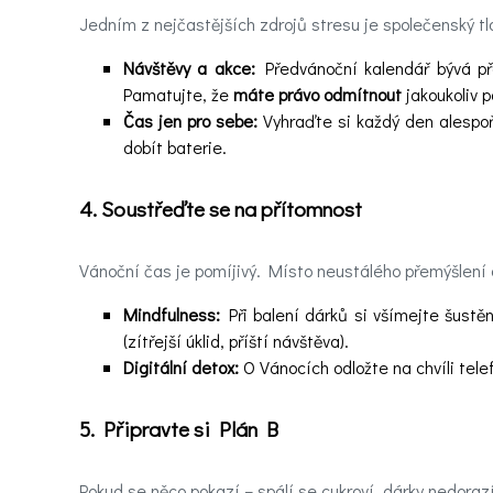
Hledáte
účinnou
Jedním z nejčastějších zdrojů stresu je společenský t
pomoc
Návštěvy a akce:
Předvánoční kalendář bývá pře
Pamatujte, že
máte právo odmítnout
jakoukoliv 
Videa
Čas jen pro sebe:
Vyhraďte si každý den alespoň
dobít baterie.
Kontakt
4. Soustřeďte se na přítomnost
Registrace
Vánoční čas je pomíjivý. Místo neustálého přemýšlení o
Mindfulness:
Při balení dárků si všímejte šustěn
(zítřejší úklid, příští návštěva).
Digitální detox:
O Vánocích odložte na chvíli telef
5. Připravte si Plán B
Pokud se něco pokazí – spálí se cukroví, dárky nedoraz