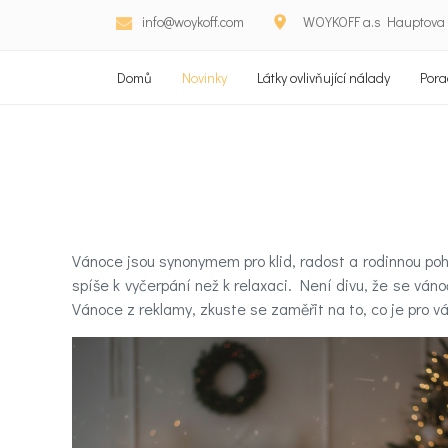
info@woykoff.com
WOYKOFF a.s Hauptova 5
Domů
Novinky
Látky ovlivňující nálady
Pora
Vánoce jsou synonymem pro klid, radost a rodinnou poh
spíše k vyčerpání než k relaxaci. Není divu, že se vá
Vánoce z reklamy, zkuste se zaměřit na to, co je pro vá