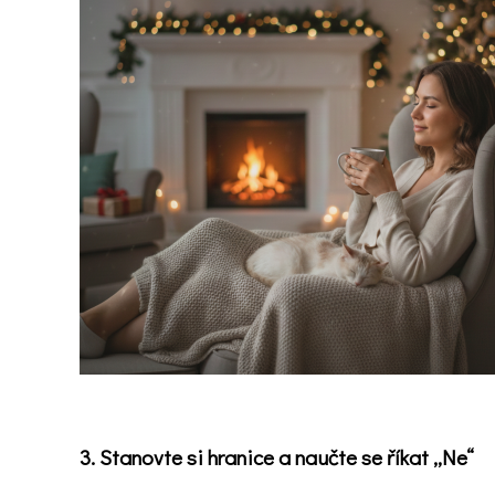
Domů
Látky
ovlivňující
nálady
Novinky
Poradna
a
chat
Test
nálady
3. Stanovte si hranice a naučte se říkat „Ne“