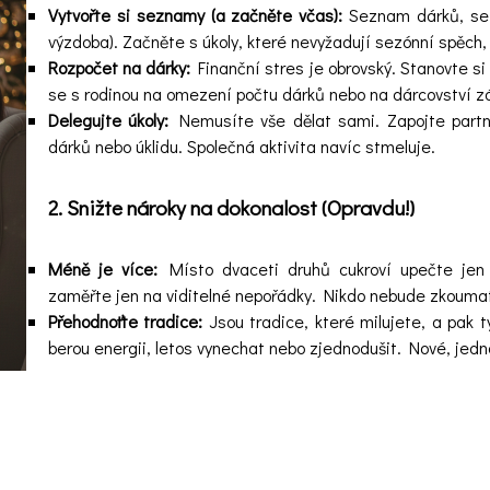
Vytvořte si seznamy (a začněte včas):
Seznam dárků, sez
výzdoba). Začněte s úkoly, které nevyžadují sezónní spěch,
Rozpočet na dárky:
Finanční stres je obrovský. Stanovte si
se s rodinou na omezení počtu dárků nebo na dárcovství zá
Delegujte úkoly:
Nemusíte vše dělat sami. Zapojte partne
dárků nebo úklidu. Společná aktivita navíc stmeluje.
2. Snižte nároky na dokonalost (Opravdu!)
Méně je více:
Místo dvaceti druhů cukroví upečte jen t
zaměřte jen na viditelné nepořádky. Nikdo nebude zkoumat 
Přehodnoťte tradice:
Jsou tradice, které milujete, a pak t
berou energii, letos vynechat nebo zjednodušit. Nové, jedn