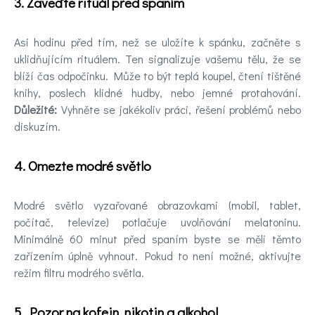
3. Zaveďte rituál před spaním
Asi hodinu před tím, než se uložíte k spánku, začněte s
uklidňujícím rituálem. Ten signalizuje vašemu tělu, že se
blíží čas odpočinku. Může to být teplá koupel, čtení tištěné
knihy, poslech klidné hudby, nebo jemné protahování.
Důležité:
Vyhněte se jakékoliv práci, řešení problémů nebo
diskuzím.
4. Omezte modré světlo
Modré světlo vyzařované obrazovkami (mobil, tablet,
počítač, televize) potlačuje uvolňování melatoninu.
Minimálně 60 minut před spaním byste se měli těmto
zařízením úplně vyhnout. Pokud to není možné, aktivujte
režim filtru modrého světla.
5. Pozor na kofein, nikotin a alkohol