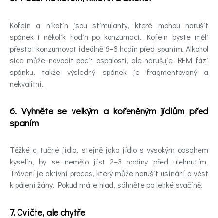
Kofein a nikotin jsou stimulanty, které mohou narušit
spánek i několik hodin po konzumaci. Kofein byste měli
přestat konzumovat ideálně 6–8 hodin před spaním. Alkohol
sice může navodit pocit ospalosti, ale narušuje REM fázi
spánku, takže výsledný spánek je fragmentovaný a
nekvalitní.
6. Vyhněte se velkým a kořeněným jídlům před
spaním
Těžké a tučné jídlo, stejně jako jídlo s vysokým obsahem
kyselin, by se nemělo jíst 2–3 hodiny před ulehnutím.
Trávení je aktivní proces, který může narušit usínání a vést
k pálení žáhy. Pokud máte hlad, sáhněte po lehké svačině.
7. Cvičte, ale chytře