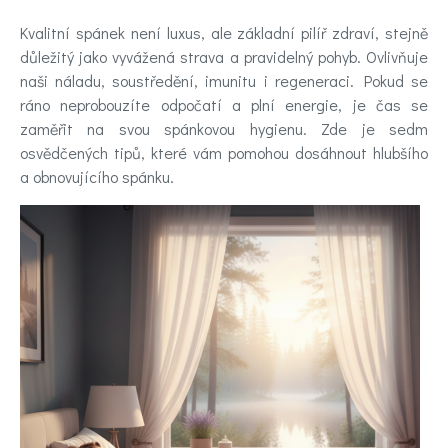
nálady
Kvalitní spánek není luxus, ale základní pilíř zdraví, stejně
důležitý jako vyvážená strava a pravidelný pohyb. Ovlivňuje
Novinky
naši náladu, soustředění, imunitu i regeneraci. Pokud se
ráno neprobouzíte odpočatí a plní energie, je čas se
zaměřit na svou spánkovou hygienu. Zde je sedm
Poradna
osvědčených tipů, které vám pomohou dosáhnout hlubšího
a
a obnovujícího spánku.
chat
Test
nálady
Hledáte
účinnou