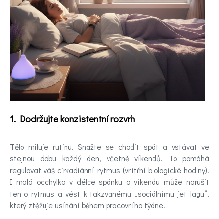
pomoc
Videa
Kontakt
Registrace
1. Dodržujte konzistentní rozvrh
Tělo miluje rutinu. Snažte se chodit spát a vstávat ve
stejnou dobu každý den, včetně víkendů. To pomáhá
regulovat váš cirkadiánní rytmus (vnitřní biologické hodiny).
I malá odchylka v délce spánku o víkendu může narušit
tento rytmus a vést k takzvanému „sociálnímu jet lagu“,
který ztěžuje usínání během pracovního týdne.