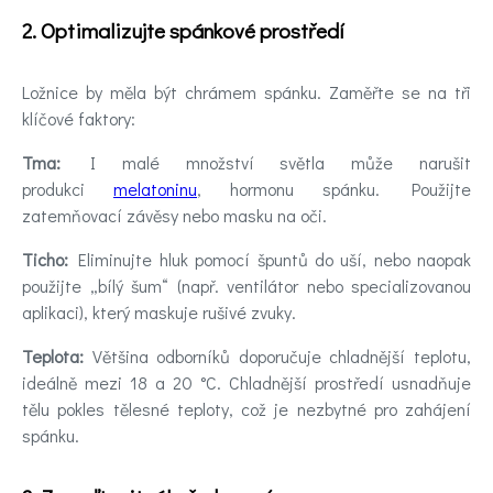
2. Optimalizujte spánkové prostředí
Ložnice by měla být chrámem spánku. Zaměřte se na tři
klíčové faktory:
Tma:
I malé množství světla může narušit
produkci
melatoninu
, hormonu spánku. Použijte
zatemňovací závěsy nebo masku na oči.
Ticho:
Eliminujte hluk pomocí špuntů do uší, nebo naopak
použijte „bílý šum“ (např. ventilátor nebo specializovanou
aplikaci), který maskuje rušivé zvuky.
Teplota:
Většina odborníků doporučuje chladnější teplotu,
ideálně mezi 18 a 20 °C. Chladnější prostředí usnadňuje
tělu pokles tělesné teploty, což je nezbytné pro zahájení
spánku.