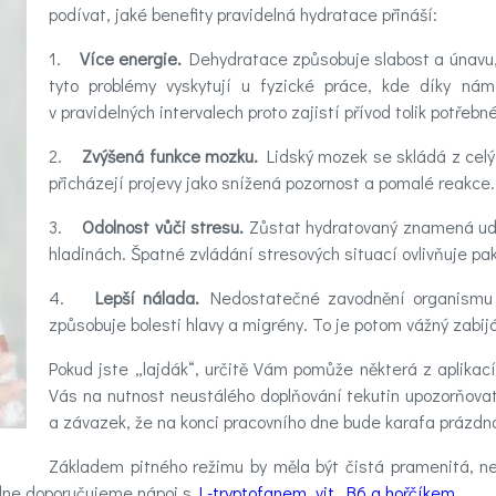
podívat, jaké benefity pravidelná hydratace přináší:
1.
Více energie.
Dehydratace způsobuje slabost a únavu, 
tyto problémy vyskytují u fyzické práce, kde díky ná
v pravidelných intervalech proto zajistí přívod tolik potřebn
2.
Zvýšená funkce mozku.
Lidský mozek se skládá z celý
přicházejí projevy jako snížená pozornost a pomalé reakce.
3.
Odolnost vůči stresu.
Zůstat hydratovaný znamená udrž
hladinách. Špatné zvládání stresových situací ovlivňuje pak 
4.
Lepší nálada.
Nedostatečné zavodnění organismu z
způsobuje bolesti hlavy a migrény. To je potom vážný zabij
Pokud jste „lajdák“, určitě Vám pomůže některá z aplikac
Vás na nutnost neustálého doplňování tekutin upozorňovat.
a závazek, že na konci pracovního dne bude karafa prázdn
Základem pitného režimu by měla být čistá pramenitá, n
 dne doporučujeme nápoj s
L-tryptofanem, vit. B6 a hořčíkem.