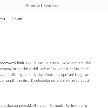
Přihlásit se
|
Registrace
takt
Uživatel
ačarovaný kruh.
Pokud jste ve stresu, vaše nadledvinky
hormony stále dál a dál, což může vést k nefunkčnosti
A ve chvíli, kdy nadledvinky přestanou správně fungovat,
íce na pitný režim. Dlouhodobě se snažte stresu zbavit
é pro dobrou produktivitu v zaměstnání. Pojďme se nyní