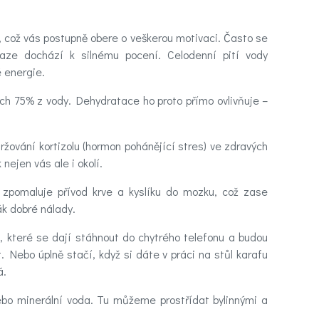
což vás postupně obere o veškerou motivaci. Často se
maze dochází k silnému pocení. Celodenní pití vody
é energie.
ch 75% z vody. Dehydratace ho proto přímo ovlivňuje –
ování kortizolu (hormon pohánějící stres) ve zdravých
nejen vás ale i okolí.
pomaluje přívod krve a kyslíku do mozku, což zase
ák dobré nálady.
í, které se dají stáhnout do chytrého telefonu a budou
 Nebo úplně stačí, když si dáte v práci na stůl karafu
á.
ebo minerální voda. Tu můžeme prostřídat bylinnými a