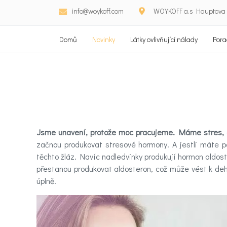
info@woykoff.com
WOYKOFF a.s Hauptova 5
Domů
Novinky
Látky ovlivňující nálady
Pora
Jsme unavení, protože moc pracujeme. Máme stres, 
začnou produkovat stresové hormony. A jestli máte po
Domů
těchto žláz. Navíc nadledvinky produkují hormon aldoste
přestanou produkovat aldosteron, což může vést k dehy
Látky
úplně.
ovlivňující
nálady