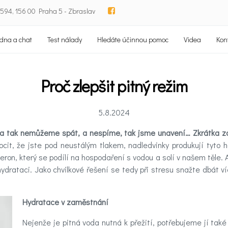
94, 156 00 Praha 5 - Zbraslav
dna a chat
Test nálady
Hledáte účinnou pomoc
Videa
Kon
Proč zlepšit pitný režim
5.8.2024
a tak nemůžeme spát, a nespíme, tak jsme unavení… Zkrátka z
cit, že jste pod neustálým tlakem, nadledvinky produkují tyto 
ron, který se podílí na hospodaření s vodou a solí v našem těle. 
drataci. Jako chvilkové řešení se tedy při stresu snažte dbát v
Hydratace v zaměstnání
Nejenže je pitná voda nutná k přežití, potřebujeme jí tak