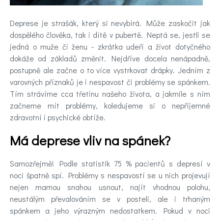
Kontakt
Deprese je strašák, který si nevybírá. Může zaskočit jak
Registrace
dospělého člověka, tak i dítě v pubertě. Neptá se, jestli se
jedná o muže či ženu - zkrátka udeří a život dotyčného
dokáže od základů změnit. Nejdříve docela nenápadně,
postupně ale začne o to více vystrkovat drápky. Jedním z
varovných příznaků je i nespavost či problémy se spánkem.
Tím strávíme cca třetinu našeho života, a jakmile s ním
začneme mít problémy, koledujeme si o nepříjemné
zdravotní i psychické obtíže.
Má deprese vliv na spánek?
Samozřejmě! Podle statistik 75 % pacientů s depresí v
noci špatně spí. Problémy s nespavostí se u nich projevují
nejen marnou snahou usnout, najít vhodnou polohu,
neustálým převalováním se v posteli, ale i trhaným
spánkem a jeho výrazným nedostatkem. Pokud v noci