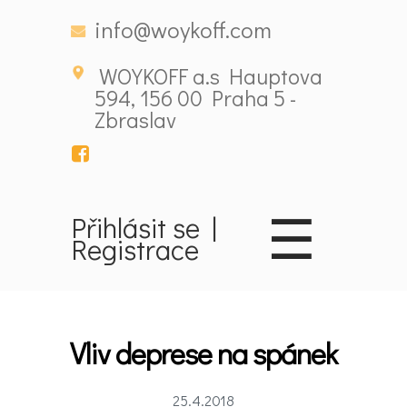
info@woykoff.com
WOYKOFF a.s Hauptova
594, 156 00 Praha 5 -
Zbraslav
Domů
☰
Přihlásit se
|
Registrace
Látky
ovlivňující
nálady
Vliv deprese na spánek
Novinky
25.4.2018