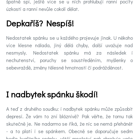
špatně spí, ještě více se u nich prohlubují ranní pocity
úzkosti a ranní nevůle cokoli dělat.
Depkaříš? Nespíš!
Nedostatek spánku se u každého projevuje jinak. U někoho
více klesne nálada, jiný dělá chyby, další uvažuje nad
nesmysly. Nedostatek spánku má za následek i
nechutenství, poruchy se soustředěním, myšlenky o
sebevraždě, změny tělesné hmotnosti či podrážděnost.
I nadbytek spánku škodí!
A teď z druhého soudku: i nadbytek spánku může způsobit
depresi. Že vám to zní bláznivě? Pak věřte, že tomu tak
skutečně je. Ne nadarmo se říká, že nic se nemá přehánět
- a to platí i se spánkem. Obecně se doporučuje sedm
hodin kvalitního spánku, větší množství pak ohrožuje vaše