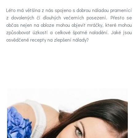
Novinky
Léto má většina z nás spojeno s dobrou náladou pramenící
z dovolených či dlouhých večerních posezení. Přesto se
Poradna
občas nejen na obloze mohou objevit mráčky, které mohou
způsobovat úzkosti a celkové špatné naladění. Jaké jsou
a
osvědčené recepty na zlepšení nálady?
chat
Test
nálady
Hledáte
účinnou
pomoc