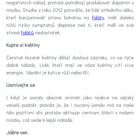
negativních nálad, protože pomáhají produkovat dopamin v
mozku. Studie z roku 2012 potvrdila, že lidé středního věku,
kteří konzumovali stravu bohatou na
foláty
, měli daleko
nižší riziko symptomů deprese než ti, kteří měli ve své
stravě
folátů
nedostatek.
Kupte si květiny
Čerstvě řezané květiny dělají doslova zázraky, co se týče
dobré nálady. Lidé, kteří mají ve váze květiny cítí více
energie. Ideální je kytice růží nebo lilií.
Usmívejte se
I když je úsměv obecně vnímán jako reakce na nějaký
veselý podnět, pravda je, že i nucený úsměv má na naše
tělo pozitivní vliv, protože aktivuje centrum štěstí v našem
mozku, což vede k lepší náladě.
Jděte ven