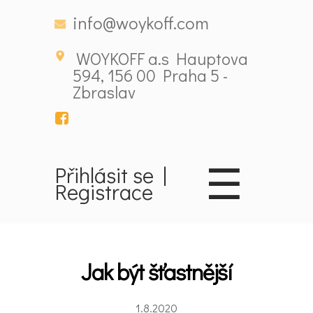
info@woykoff.com
WOYKOFF a.s Hauptova
594, 156 00 Praha 5 -
Zbraslav
☰
Přihlásit se
|
Domů
Registrace
Látky
ovlivňující
Jak být šťastnější
nálady
1.8.2020