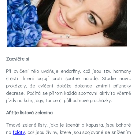
Videa
Kontakt
Registrace
Zacvičte si
Při cvičení tělo uvolňuje endorfiny, což jsou tzv. hormony
štěstí, které bojují proti špatné náladě. Studie navíc
prokázaly, že cvičení dokáže dokonce zmírnit příznaky
deprese. Počítá se přitom každá sportovní aktivita včetně
jízdy na kole, jógy, tance či půlhodinové procházky.
Ať žije listová zelenina
Tmavé zelené listy, jako je špenát a kapusta, jsou bohaté
na
foláty
, což jsou živiny, které jsou spojované se snížením