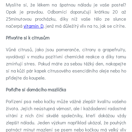
Myslíte si, že lékem na špatnou náladu je vaše postel?
Opak je pravdou. Odborníci doporučují krátkou 20 až
25minutovou procházku, díky níž vaše tělo ze slunce
načerpá
vitamin D
, jenž má důležitý vliv na to, jak se cítíte.
Přivoňte si k citrusům
Vůně citrusů, jako jsou pomeranče, citrony a grapefruity,
vyvolávají v mozku pozitivní chemické reakce a díky tomu
zmírňují stres. Pokud máte za sebou těžký den, nakapejte
si na kůži pár kapek citrusového esenciálního oleje nebo ho
přidejte do koupele.
Pořiďte si domácího mazlíčka
Pořízení psa nebo kočky může vážně zlepšit kvalitu vašeho
života. Jejich neústupná věrnost, ale i každodenní radostné
vítání z nich činí skvělé společníky, kteří dokážou vždy
zlepšit náladu. Jeden výzkum například ukázal, že pouhých
patnáct minut mazlení se psem nebo kočkou má velký vliv