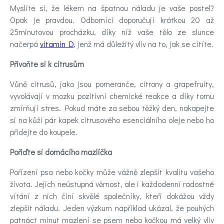
Myslíte si, že lékem na špatnou náladu je vaše postel?
Opak je pravdou. Odborníci doporučují krátkou 20 až
25minutovou procházku, díky níž vaše tělo ze slunce
načerpá
vitamin D
, jenž má důležitý vliv na to, jak se cítíte.
Přivoňte si k citrusům
Vůně citrusů, jako jsou pomeranče, citrony a grapefruity,
vyvolávají v mozku pozitivní chemické reakce a díky tomu
zmírňují stres. Pokud máte za sebou těžký den, nakapejte
si na kůži pár kapek citrusového esenciálního oleje nebo ho
přidejte do koupele.
Pořiďte si domácího mazlíčka
Pořízení psa nebo kočky může vážně zlepšit kvalitu vašeho
života. Jejich neústupná věrnost, ale i každodenní radostné
vítání z nich činí skvělé společníky, kteří dokážou vždy
zlepšit náladu. Jeden výzkum například ukázal, že pouhých
patnáct minut mazlení se psem nebo kočkou má velký vliv