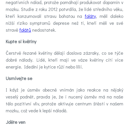
negativních nálad, protože pomáhají produkovat dopamin v
mozku. Studie z roku 2012 potvrdila, že lidé středního věku,
kteří konzumovali stravu bohatou na
foláty
, měli daleko
nižší riziko symptomů deprese než ti, kteří měli ve své
stravě
folátů
nedostatek.
Kupte si květiny
Čerstvě řezané květiny dělají doslova zázraky, co se týče
dobré nálady. Lidé, kteří mají ve váze květiny cítí více
energie. Ideální je kytice růží nebo lilií.
Usmívejte se
I když je úsměv obecně vnímán jako reakce na nějaký
veselý podnět, pravda je, že i nucený úsměv má na naše
tělo pozitivní vliv, protože aktivuje centrum štěstí v našem
mozku, což vede k lepší náladě.
Jděte ven