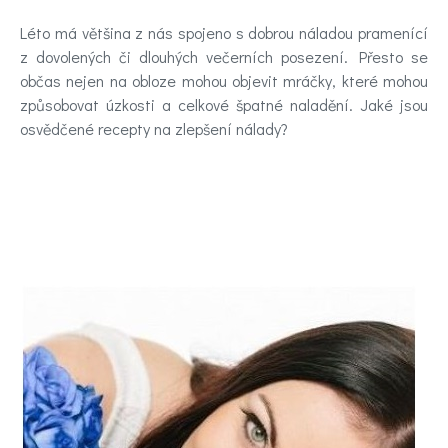
Novinky
Léto má většina z nás spojeno s dobrou náladou pramenící
z dovolených či dlouhých večerních posezení. Přesto se
Poradna
občas nejen na obloze mohou objevit mráčky, které mohou
způsobovat úzkosti a celkové špatné naladění. Jaké jsou
a
osvědčené recepty na zlepšení nálady?
chat
Test
nálady
Hledáte
účinnou
pomoc