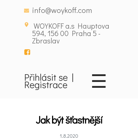
info@woykoff.com
WOYKOFF a.s Hauptova
594, 156 00 Praha 5 -
Zbraslav
☰
Přihlásit se
|
Domů
Registrace
Látky
ovlivňující
Jak být šťastnější
nálady
1.8.2020