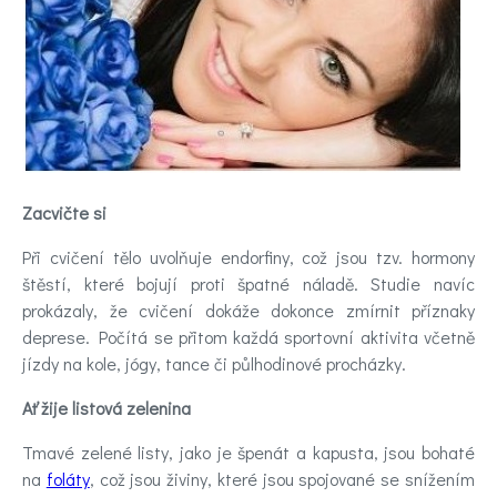
Videa
Kontakt
Registrace
Zacvičte si
Při cvičení tělo uvolňuje endorfiny, což jsou tzv. hormony
štěstí, které bojují proti špatné náladě. Studie navíc
prokázaly, že cvičení dokáže dokonce zmírnit příznaky
deprese. Počítá se přitom každá sportovní aktivita včetně
jízdy na kole, jógy, tance či půlhodinové procházky.
Ať žije listová zelenina
Tmavé zelené listy, jako je špenát a kapusta, jsou bohaté
na
foláty
, což jsou živiny, které jsou spojované se snížením