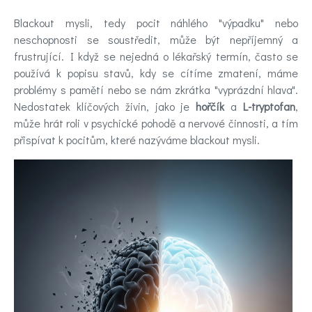
Novinky
Blackout mysli, tedy pocit náhlého "výpadku" nebo
neschopnosti se soustředit, může být nepříjemný a
frustrující. I když se nejedná o lékařský termín, často se
Poradna
používá k popisu stavů, kdy se cítíme zmatení, máme
a
problémy s pamětí nebo se nám zkrátka "vyprázdní hlava".
Nedostatek klíčových živin, jako je
hořčík
a
L-
tryptofan
,
chat
může hrát roli v psychické pohodě a nervové činnosti, a tím
přispívat k pocitům, které nazýváme blackout mysli.
Test
nálady
Hledáte
účinnou
pomoc