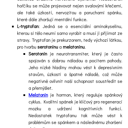
hořčíku se může projevovat nejen svalovými křečemi,
ale také úzkostí, nervozitou a poruchami spánku,
které dále zhoršují mentální funkce.
L-tryptofan
: Jedná se o esenciální aminokyselinu,
kterou si tělo neumí samo vyrobit a musí ji přijímat ze
stravy. Tryptofan je prekurzorem, tedy výchozí látkou,
pro tvorbu
serotoninu
a
melatoninu
.
Serotonin
je neurotransmiter, který je často
spojován s dobrou náladou a pocitem pohody.
Jeho nízké hladiny mohou vést k depresivním
stavům, úzkosti a špatné náladě, což může
negativně ovlivnit naši schopnost soustředit se
a přemýšlet.
Melatonin
je hormon, který reguluje spánkový
cyklus. Kvalitní spánek je klíčový pro regeneraci
mozku a udržení kognitivních funkcí.
Nedostatek tryptofanu tak může vést k
problémům se spánkem a následnému zhoršení