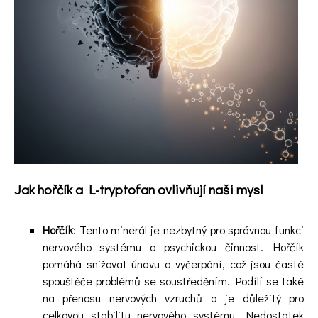
Videa
Kontakt
Registrace
Jak hořčík a L-tryptofan ovlivňují naši mysl
Hořčík
: Tento minerál je nezbytný pro správnou funkci
nervového systému a psychickou činnost. Hořčík
pomáhá snižovat únavu a vyčerpání, což jsou časté
spouštěče problémů se soustředěním. Podílí se také
na přenosu nervových vzruchů a je důležitý pro
celkovou stabilitu nervového systému. Nedostatek