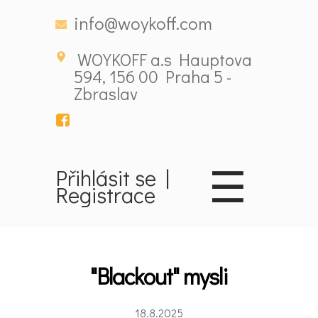
info@woykoff.com
WOYKOFF a.s Hauptova
594, 156 00 Praha 5 -
Zbraslav
☰
Přihlásit se
|
Registrace
Domů
Látky
ovlivňující
"Blackout" mysli
nálady
18.8.2025