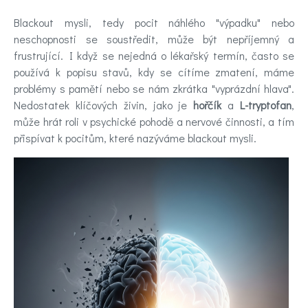
Novinky
Blackout mysli, tedy pocit náhlého "výpadku" nebo
neschopnosti se soustředit, může být nepříjemný a
frustrující. I když se nejedná o lékařský termín, často se
Poradna
používá k popisu stavů, kdy se cítíme zmatení, máme
a
problémy s pamětí nebo se nám zkrátka "vyprázdní hlava".
Nedostatek klíčových živin, jako je
hořčík
a
L-
tryptofan
,
chat
může hrát roli v psychické pohodě a nervové činnosti, a tím
přispívat k pocitům, které nazýváme blackout mysli.
Test
nálady
Hledáte
účinnou
pomoc