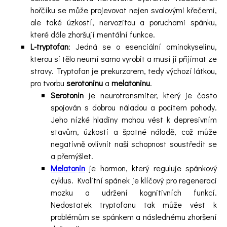
hořčíku se může projevovat nejen svalovými křečemi,
ale také úzkostí, nervozitou a poruchami spánku,
které dále zhoršují mentální funkce.
L-tryptofan
: Jedná se o esenciální aminokyselinu,
kterou si tělo neumí samo vyrobit a musí ji přijímat ze
stravy. Tryptofan je prekurzorem, tedy výchozí látkou,
pro tvorbu
serotoninu
a
melatoninu
.
Serotonin
je neurotransmiter, který je často
spojován s dobrou náladou a pocitem pohody.
Jeho nízké hladiny mohou vést k depresivním
stavům, úzkosti a špatné náladě, což může
negativně ovlivnit naši schopnost soustředit se
a přemýšlet.
Melatonin
je hormon, který reguluje spánkový
cyklus. Kvalitní spánek je klíčový pro regeneraci
mozku a udržení kognitivních funkcí.
Nedostatek tryptofanu tak může vést k
problémům se spánkem a následnému zhoršení