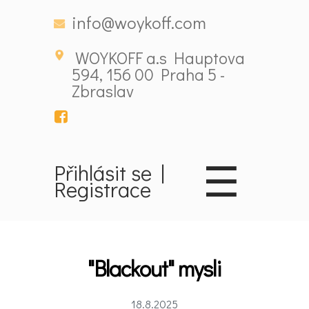
info@woykoff.com
WOYKOFF a.s Hauptova
594, 156 00 Praha 5 -
Zbraslav
☰
Přihlásit se
|
Registrace
Domů
Látky
ovlivňující
"Blackout" mysli
nálady
18.8.2025