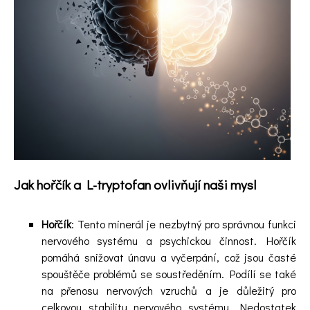
Videa
Kontakt
Registrace
Jak hořčík a L-tryptofan ovlivňují naši mysl
Hořčík
: Tento minerál je nezbytný pro správnou funkci
nervového systému a psychickou činnost. Hořčík
pomáhá snižovat únavu a vyčerpání, což jsou časté
spouštěče problémů se soustředěním. Podílí se také
na přenosu nervových vzruchů a je důležitý pro
celkovou stabilitu nervového systému. Nedostatek