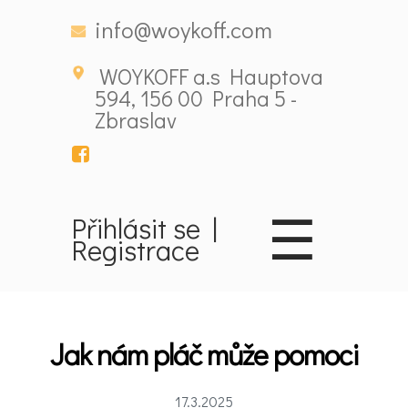
info@woykoff.com
WOYKOFF a.s Hauptova
594, 156 00 Praha 5 -
Zbraslav
Domů
☰
Přihlásit se
|
Registrace
Látky
ovlivňující
nálady
Jak nám pláč může pomoci
Novinky
17.3.2025