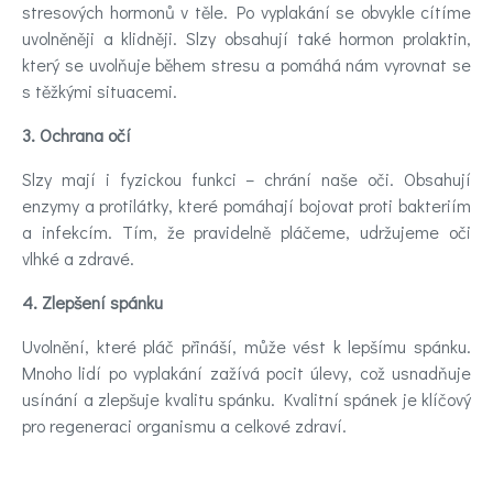
stresových hormonů v těle. Po vyplakání se obvykle cítíme
uvolněněji a klidněji. Slzy obsahují také hormon prolaktin,
který se uvolňuje během stresu a pomáhá nám vyrovnat se
s těžkými situacemi.
3. Ochrana očí
Slzy mají i fyzickou funkci – chrání naše oči. Obsahují
enzymy a protilátky, které pomáhají bojovat proti bakteriím
a infekcím. Tím, že pravidelně pláčeme, udržujeme oči
vlhké a zdravé.
4. Zlepšení spánku
Uvolnění, které pláč přináší, může vést k lepšímu spánku.
Mnoho lidí po vyplakání zažívá pocit úlevy, což usnadňuje
usínání a zlepšuje kvalitu spánku. Kvalitní spánek je klíčový
pro regeneraci organismu a celkové zdraví.