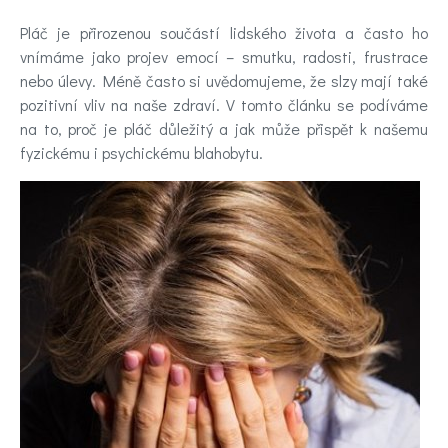
Poradna
Pláč je přirozenou součástí lidského života a často ho
vnímáme jako projev emocí – smutku, radosti, frustrace
a
nebo úlevy. Méně často si uvědomujeme, že slzy mají také
pozitivní vliv na naše zdraví. V tomto článku se podíváme
chat
na to, proč je pláč důležitý a jak může přispět k našemu
fyzickému i psychickému blahobytu.
Test
nálady
Hledáte
účinnou
pomoc
Videa