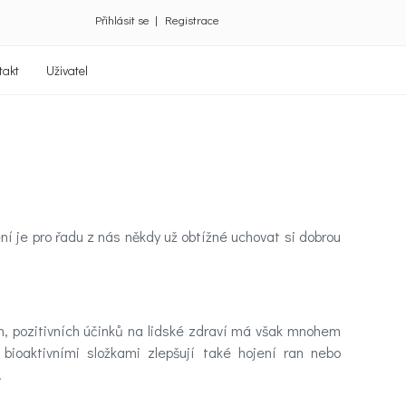
Přihlásit se
|
Registrace
takt
Uživatel
í je pro řadu z nás někdy už obtížné uchovat si dobrou
um, pozitivních účinků na lidské zdraví má však mnohem
 bioaktivními složkami zlepšují také hojení ran nebo
.