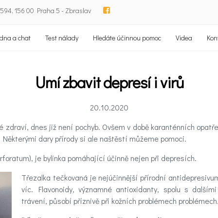
94, 156 00 Praha 5 - Zbraslav
dna a chat
Test nálady
Hledáte účinnou pomoc
Videa
Kon
Umí zbavit depresí i virů
20.10.2020
é zdraví, dnes již není pochyb. Ovšem v době karanténních opatřen
. Některými dary přírody si ale naštěstí můžeme pomoci.
foratum), je bylinka pomáhající účinně nejen při depresích.
Třezalka tečkovaná je nejúčinnější přírodní antidepresiv
víc. Flavonoidy, významné antioxidanty, spolu s dalšími
trávení, působí příznivě při kožních problémech problémech