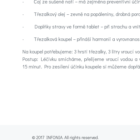
· Čaj ze sušené nati – má zejména preventivní účink
Videa
· Třezalkový olej – zevně na popáleniny, drobná poran
· Doplňky stravy ve formě tablet – při strachu a vnit
Kontakt
· Třezalková koupel – přináší harmonii a vyrovnanos
Registrace
Na koupel potřebujeme: 3 hrsti třezalky, 3 litry vroucí v
Postup: Léčivku smícháme, přelijeme vroucí vodou a 
15 minut. Pro zesílení účinku koupele si můžeme dopřá
© 2017 INFONIA. All rights reserved.