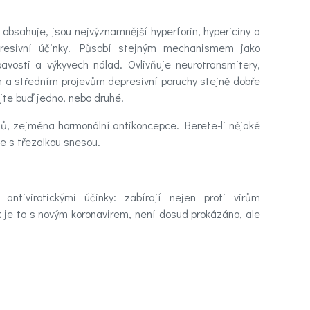
 obsahuje, jsou nejvýznamnější hyperforin, hypericiny a
epresivní účinky. Působí stejným mechanismem jako
vosti a výkyvech nálad. Ovlivňuje neurotransmitery,
ím a středním projevům depresivní poruchy stejně dobře
ejte buď jedno, nebo druhé.
tů, zejména hormonální antikoncepce. Berete-li nějaké
se s třezalkou snesou.
antivirotickými účinky: zabírají nejen proti virům
k je to s novým koronavirem, není dosud prokázáno, ale