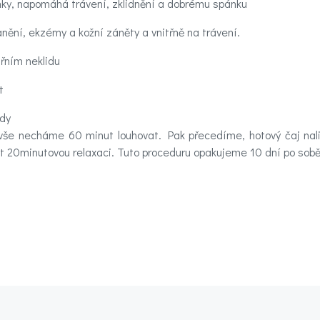
y, napomáhá trávení, zklidnění a dobrému spánku
ění, ekzémy a kožní záněty a vnitřně na trávení.
řním neklidu
t
ody
vše necháme 60 minut louhovat. Pak přecedíme, hotový čaj nali
t 20minutovou relaxaci. Tuto proceduru opakujeme 10 dní po sobě