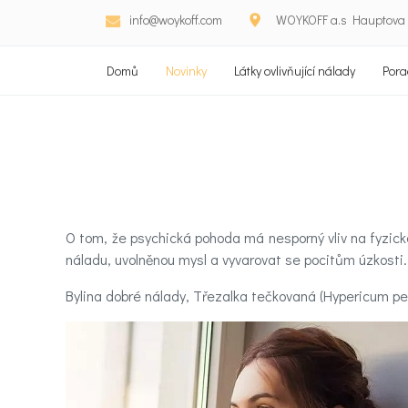
info@woykoff.com
WOYKOFF a.s Hauptova 5
Domů
Novinky
Látky ovlivňující nálady
Pora
O tom, že psychická pohoda má nesporný vliv na fyzick
náladu, uvolněnou mysl a vyvarovat se pocitům úzkosti
Bylina dobré nálady, Třezalka tečkovaná (Hypericum per
Domů