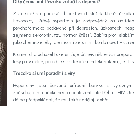
Díky čemu umí třezalka zatočit s depresí?
Z více než sto padesáti bioaktivních složek, které třezalka
flavonoidy. Právě hyperforin je zodpovědný za antid
psychofarmaka podávaná při depresích, úzkostech, nespa
zejména serotonin, tzv. hormon štěstí. Zabírá proti slabš
jako chemické léky, ale nesmí se s nimi kombinovat – užív
Kromě toho bohužel také snižuje účinek některých prepará
léky pravidelně, poraďte se s lékařem či lékárníkem, jestli 
Třezalka si umí poradit i s viry
Hypericiny jsou červená přírodní barviva s výraznými 
způsobujícím chřipku nebo nachlazení, ale třeba i HIV. Ja
dá se předpokládat, že mu také nedělají dobře.