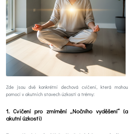
pomoc
Videa
Kontakt
Registrace
Zde jsou dvě konkrétní dechová cvičení, která mohou
pomoci v akutních stavech úzkosti a trémy:
1. Cvičení pro zmírnění „Nočního vyděšení“ (a
akutní úzkosti)