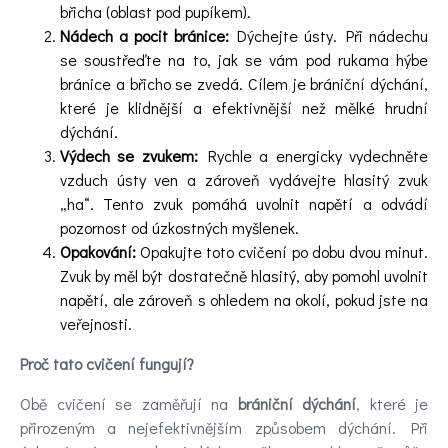
břicha (oblast pod pupíkem).
Nádech a pocit bránice:
Dýchejte ústy. Při nádechu
se soustřeďte na to, jak se vám pod rukama hýbe
bránice a břicho se zvedá. Cílem je brániční dýchání,
které je klidnější a efektivnější než mělké hrudní
dýchání.
Výdech se zvukem:
Rychle a energicky vydechněte
vzduch ústy ven a zároveň vydávejte hlasitý zvuk
„ha“. Tento zvuk pomáhá uvolnit napětí a odvádí
pozornost od úzkostných myšlenek.
Opakování:
Opakujte toto cvičení po dobu dvou minut.
Zvuk by měl být dostatečně hlasitý, aby pomohl uvolnit
napětí, ale zároveň s ohledem na okolí, pokud jste na
veřejnosti.
Proč tato cvičení fungují?
Obě cvičení se zaměřují na
brániční dýchání
, které je
přirozeným a nejefektivnějším způsobem dýchání. Při