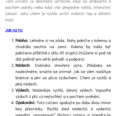
Toto cvičení je obzvláště užitečné, když se probudíte s
pocitem paniky nebo když vás přepadne náhlá, intenzivní
úzkost. Jeho cílem je rychle snížit srdeční tep a zklidnit
mysl.
Jak na to:
Poloha:
Lehněte si na záda. Nohy pokrčte v kolenou a
chodidla nechte na zemi. Kolena by měla být
pokrčena přibližně v úhlu 45 stupňů (můžete si pod ně
dát polštář pro větší pohodlí a podporu).
Nádech:
Doširoka otevřete ústa. Zhluboka se
nadechněte, snažte se vnímat, jak se vám rozšiřuje
bránice a plní se plíce vzduchem. Cílem je rychlý a
plný nádech.
Výdech:
Následuje rychlý, úlevný výdech. Vypusťte
vzduch z plic co nejrychleji a s pocitem uvolnění.
Opakování:
Toto cvičení opakujte po dobu dvou minut
bez přestávky. Rychlý sled nádechů a výdechů
pomáhá „restartovat“ dýchací rytmus a signalizuje