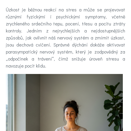
nálady
Úzkost je běžnou reakcí na stres a může se projevovat
různými fyzickými i psychickými symptomy, včetně
Novinky
zrychleného srdečního tepu, pocení, třesu a pocitu ztráty
kontroly. Jedním z nejrychlejších a nejdostupnějších
Poradna
způsobů, jak ovlivnit náš nervový systém a zmírnit úzkost,
jsou dechová cvičení. Správné dýchání dokáže aktivovat
a
parasympatický nervový systém, který je zodpovědný za
„odpočinek a trávení“, čímž snižuje úroveň stresu a
chat
navozuje pocit klidu.
Test
nálady
Hledáte
účinnou